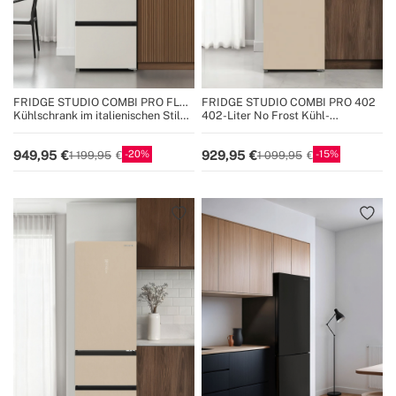
FRIDGE STUDIO COMBI PRO FLEX
FRIDGE STUDIO COMBI PRO 402
401
Kühlschrank im italienischen Stil
402-Liter No Frost Kühl-
401L No Frost mit Space Pro und
Gefrierkombination mit Space Pro
Care+
und Care+
20
15
949,95
929,95
1 199,95
1 099,95