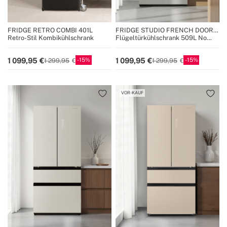
FRIDGE RETRO COMBI 401L
FRIDGE STUDIO FRENCH DOOR
PRO 509
Retro-Stil Kombikühlschrank
Flügeltürkühlschrank 509L No
Frost mit Space Pro und Care+
15
15
1 099,95
1 099,95
1 299,95
1 299,95
VOR-KAUF