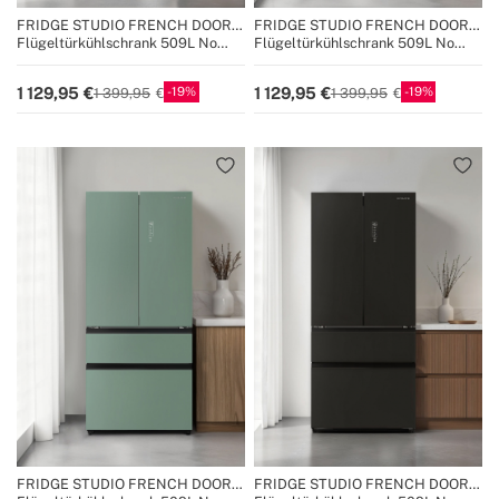
FRIDGE STUDIO FRENCH DOOR
FRIDGE STUDIO FRENCH DOOR
PRO 509
PRO 509
Flügeltürkühlschrank 509L No
Flügeltürkühlschrank 509L No
Frost mit Space Pro und Care+
Frost mit Space Pro und Care+
19
19
1 129,95
1 129,95
1 399,95
1 399,95
FRIDGE STUDIO FRENCH DOOR
FRIDGE STUDIO FRENCH DOOR