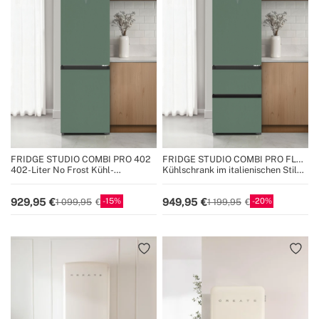
FRIDGE STUDIO COMBI PRO 402
FRIDGE STUDIO COMBI PRO FLEX
401
402-Liter No Frost Kühl-
Kühlschrank im italienischen Stil
Gefrierkombination mit Space Pro
401L No Frost mit Space Pro und
und Care+
Care+
15
20
929,95
949,95
1 099,95
1 199,95