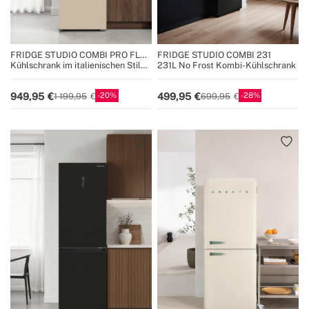
FRIDGE STUDIO COMBI PRO FLEX
FRIDGE STUDIO COMBI 231
401
Kühlschrank im italienischen Stil
231L No Frost Kombi-Kühlschrank
401L No Frost mit Space Pro und
Care+
20
28
949,95
499,95
1 199,95
699,95