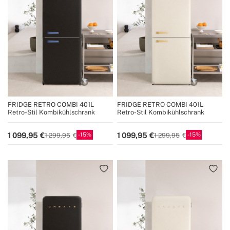
FRIDGE RETRO COMBI 401L
FRIDGE RETRO COMBI 401L
Retro-Stil Kombikühlschrank
Retro-Stil Kombikühlschrank
15
15
1 099,95
1 099,95
1 299,95
1 299,95