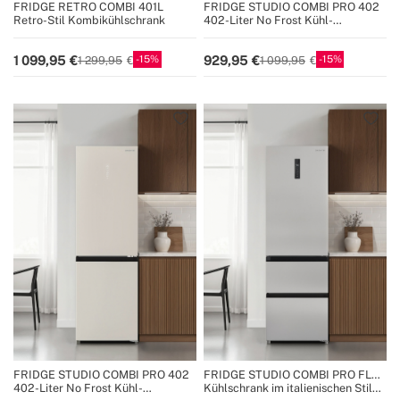
FRIDGE RETRO COMBI 401L
FRIDGE STUDIO COMBI PRO 402
Retro-Stil Kombikühlschrank
402-Liter No Frost Kühl-
Gefrierkombination mit Space Pro
und Care+
15
15
1 099,95
929,95
1 299,95
1 099,95
FRIDGE STUDIO COMBI PRO 402
FRIDGE STUDIO COMBI PRO FLEX
401
402-Liter No Frost Kühl-
Kühlschrank im italienischen Stil