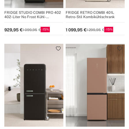
FRIDGE STUDIO COMBI PRO 402
FRIDGE RETRO COMBI 401L
402-Liter No Frost Kühl-
Retro-Stil Kombikühlschrank
Gefrierkombination mit Space Pro
und Care+
15
15
929,95
1 099,95
1 099,95
1 299,95