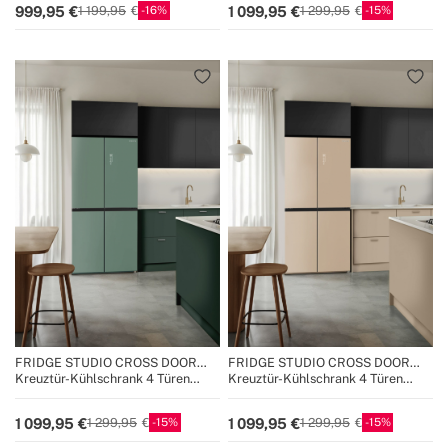
16
15
999,95
1 099,95
1 199,95
1 299,95
FRIDGE STUDIO CROSS DOOR
FRIDGE STUDIO CROSS DOOR
503
503
Kreuztür-Kühlschrank 4 Türen
Kreuztür-Kühlschrank 4 Türen
503L No Frost mit Care+
503L No Frost mit Care+
15
15
1 099,95
1 099,95
1 299,95
1 299,95