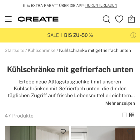
KOSTENLOSER VERSAND AB 99€
Open
Menu
SALE
BIS ZU -50 %
Startseite
Kühlschränke
Kühlschränke mit gefrierfach unten
Kühlschränke mit gefrierfach unten
Erlebe neue Alltagstauglichkeit mit unseren
Kühlschränken mit Gefrierfach unten, die dir den
täglichen Zugriff auf frische Lebensmittel erleichtern.
Durch das untenliegende Gefrierfach erhältst du eine
Mehr anzeigen
durchdachte Raumaufteilung und mehr Übersicht. Ideal
47
Produkte
für alle, die Funktion und Stil kombinieren möchten:
Unsere Modelle vereinen effiziente Kühltechnik mit
einem modernen, praktischen Design.