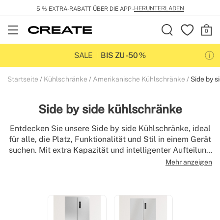
HERUNTERLADEN
5 % EXTRA-RABATT ÜBER DIE APP -
Open
Menu
SALE
BIS ZU -50 %
Startseite
Kühlschränke
Amerikanische Kühlschränke
Side by s
Side by side kühlschränke
Entdecken Sie unsere Side by side Kühlschränke, ideal
für alle, die Platz, Funktionalität und Stil in einem Gerät
suchen. Mit extra Kapazität und intelligenter Aufteilung
bieten diese Kühlschränke mit Doppeltür Komfort und
Mehr anzeigen
moderne Technologie, um Ihre Lebensmittel immer
frisch zu halten. Kombinieren Sie Innovation und Design
für Ihre Küche.