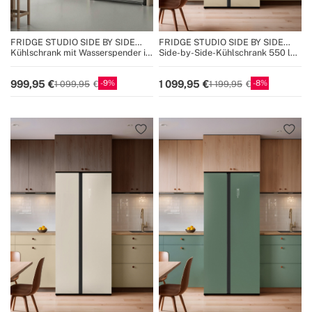
FRIDGE STUDIO SIDE BY SIDE
FRIDGE STUDIO SIDE BY SIDE
559
550
Kühlschrank mit Wasserspender im
Side-by-Side-Kühlschrank 550 l
Stil von Side by side 559L No Frost
No Frost
9
8
999,95
1 099,95
1 099,95
1 199,95