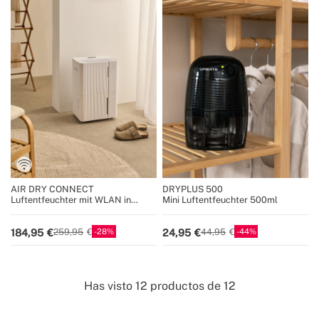
AIR DRY CONNECT
DRYPLUS 500
Luftentfeuchter mit WLAN in
Mini Luftentfeuchter 500ml
verschiedenen Größen
28
44
184,95
24,95
259,95
44,95
Has visto
12
productos de
12