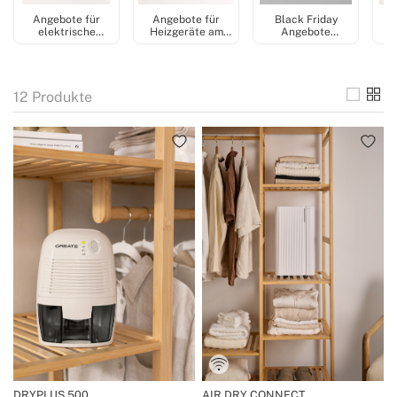
Angebote für
Angebote für
Black Friday
elektrische
Heizgeräte am
Angebote
Handtuchhalter
Black Friday 2025
Deckenventilatoren
L
Black Friday 2025
2025
12
Produkte
DRYPLUS 500
AIR DRY CONNECT