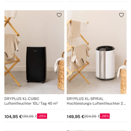
DRYPLUS XL-CUBIC
DRYPLUS XL-SPIRAL
Luftentfeuchter 10L/ Tag 40 m²
Hochleistungs-Luftentfeuchter 20
l / Tag 90 m²
25
26
104,95
149,95
139,95
204,95