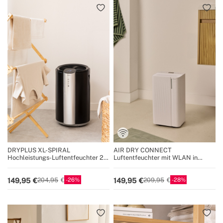
DRYPLUS XL-SPIRAL
AIR DRY CONNECT
Hochleistungs-Luftentfeuchter 20
Luftentfeuchter mit WLAN in
l / Tag 90 m²
verschiedenen Größen
26
28
149,95
149,95
204,95
209,95