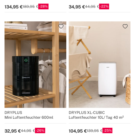
28
22
134,95
34,95
189,95
44,95
DRYPLUS
DRYPLUS XL-CUBIC
Mini Luftentfeuchter 600ml
Luftentfeuchter 10L/ Tag 40 m²
26
25
32,95
104,95
44,95
139,95