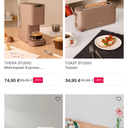
THERA STUDIO
TOAST STUDIO
Mehrkapsel-Express-
Toaster
Kaffeemaschine und gemahlener
Kaffee
25
30
74,95
34,95
99,95
49,95