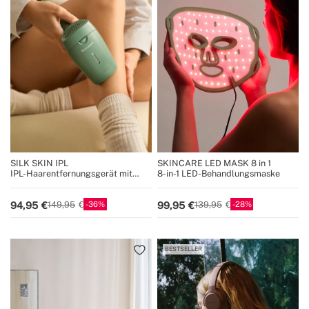
SILK SKIN IPL
SKINCARE LED MASK 8 in 1
IPL-Haarentfernungsgerät mit
8-in-1 LED-Behandlungsmaske
Quarzlampe
36
28
94,95
99,95
149,95
139,95
BESTSELLER