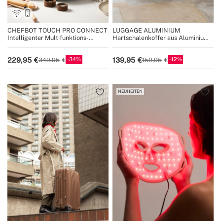
CHEFBOT TOUCH PRO CONNECT
LUGGAGE ALUMINIUM
Intelligenter Multifunktions-
Hartschalenkoffer aus Aluminium
Küchenroboter mit Touchscreen
mit TSA-Schloss und
multidirektionalen Rollen
34
12
229,95
139,95
349,95
159,95
NEUHEITEN