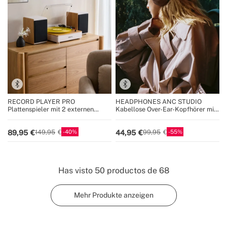
RECORD PLAYER PRO
HEADPHONES ANC STUDIO
Plattenspieler mit 2 externen
Kabellose Over-Ear-Kopfhörer mit
Lautsprechern, Bluetooth und
Geräuschunterdrückung
RCA-Ausgang
40
55
89,95
44,95
149,95
99,95
Has visto
50
productos de
68
Mehr Produkte anzeigen