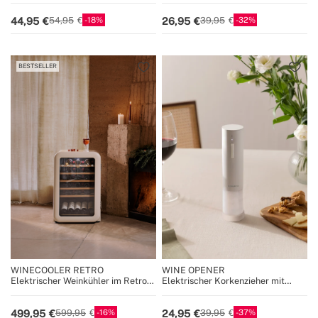
18
32
44,95
26,95
54,95
39,95
BESTSELLER
WINECOOLER RETRO
WINE OPENER
Elektrischer Weinkühler im Retro-
Elektrischer Korkenzieher mit
Stil für 12, 45 oder 76 Flaschen
Zubehör
16
37
499,95
24,95
599,95
39,95