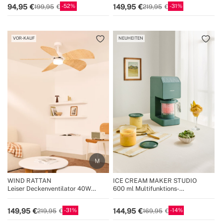
52
31
94,95
149,95
199,95
219,95
VOR-KAUF
NEUHEITEN
WIND RATTAN
ICE CREAM MAKER STUDIO
Leiser Deckenventilator 40W
600 ml Multifunktions-
Ø132cm
Eismaschine
31
14
149,95
144,95
219,95
169,95