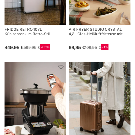
FRIDGE RETRO 107L
AIR FRYER STUDIO CRYSTAL
Kühlschrank im Retro-Stil
4,2L Glas-Heißluftfritteuse mit
optionalem Dampfgarer
25
9
449,95
99,95
599,95
109,95