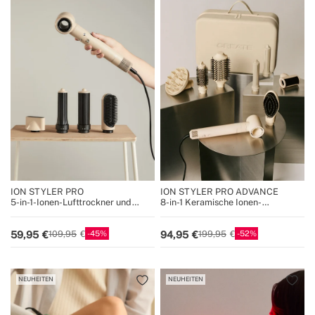
ION STYLER PRO
ION STYLER PRO ADVANCE
5-in-1-Ionen-Lufttrockner und
8-in-1 Keramische Ionen-
Stylingbürste
Haartrockner- und Stylingbürste
45
52
59,95
94,95
109,95
199,95
NEUHEITEN
NEUHEITEN