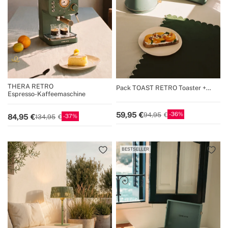
THERA RETRO
Pack TOAST RETRO Toaster +
Espresso-Kaffeemaschine
KETTLE RETRO Wasserkocher
36
59,95
94,95
37
84,95
134,95
BESTSELLER