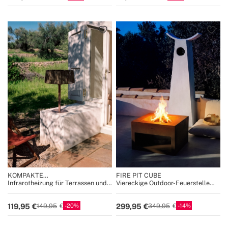
KOMPAKTE
FIRE PIT CUBE
TERRASSENHEIZUNG
Infrarotheizung für Terrassen und
Viereckige Outdoor-Feuerstelle
Außenbereiche
aus Cortenstahl
20
14
119,95
299,95
149,95
349,95