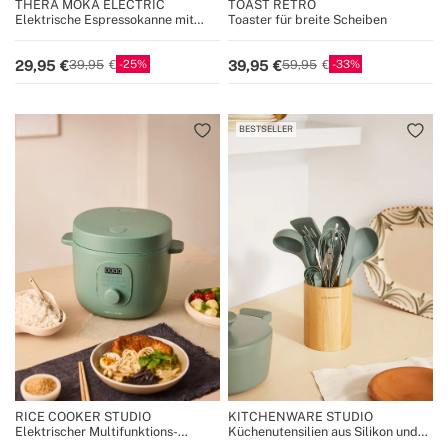
THERA MOKA ELECTRIC
TOAST RETRO
Elektrische Espressokanne mit
Toaster für breite Scheiben
Warmhaltefunktion
25
33
29,95
39,95
39,95
59,95
BESTSELLER
RICE COOKER STUDIO
KITCHENWARE STUDIO
Elektrischer Multifunktions-
Küchenutensilien aus Silikon und
Reiskocher mit Dampfkorb
Holz