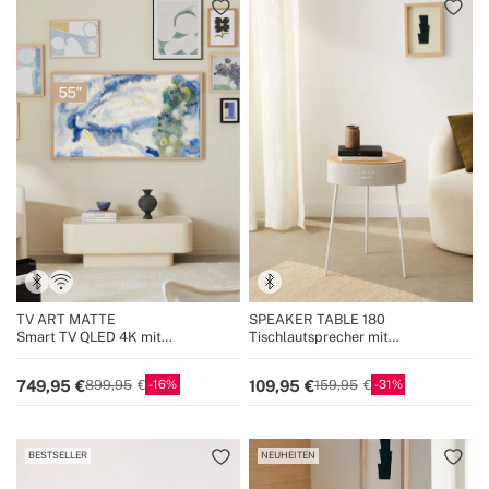
TV ART MATTE
SPEAKER TABLE 180
Smart TV QLED 4K mit
Tischlautsprecher mit
Antireflexionsbildschirm und
unidirektionalem 180°-Sound,
Kunstgalerie
Bluetooth und kabelloser
16
31
749,95
109,95
899,95
159,95
Ladefunktion
BESTSELLER
NEUHEITEN