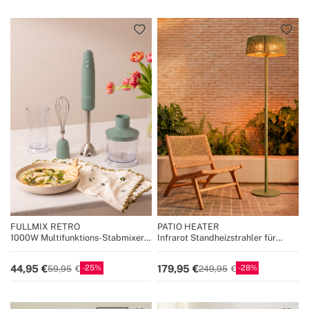
FULLMIX RETRO
PATIO HEATER
1000W Multifunktions-Stabmixer
Infrarot Standheizstrahler für
mit Zubehör
Terrassen und Außenbereiche
25
28
44,95
179,95
59,95
249,95