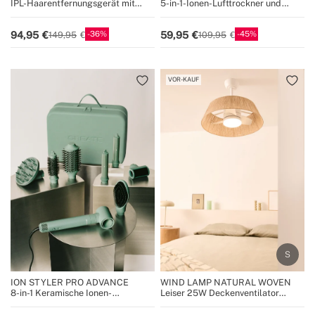
IPL-Haarentfernungsgerät mit
5-in-1-Ionen-Lufttrockner und
Quarzlampe
Stylingbürste
36
45
94,95
59,95
149,95
109,95
VOR-KAUF
ION STYLER PRO ADVANCE
WIND LAMP NATURAL WOVEN
8-in-1 Keramische Ionen-
Leiser 25W Deckenventilator
Haartrockner- und Stylingbürste
Ø60cm mit LED-Leuchte