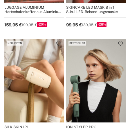
LUGGAGE ALUMINIUM
SKINCARE LED MASK 8 in 1
Hartschalenkoffer aus Aluminium
8-in-1 LED-Behandlungsmaske
mit TSA-Schloss und
multidirektionalen Rollen
20
28
159,95
99,95
199,95
139,95
NEUHEITEN
BESTSELLER
SILK SKIN IPL
ION STYLER PRO