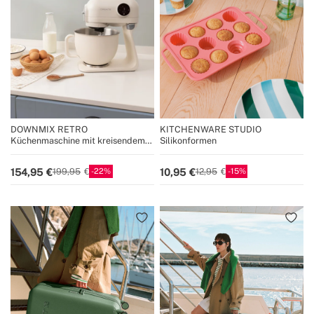
DOWNMIX RETRO
KITCHENWARE STUDIO
Küchenmaschine mit kreisendem
Silikonformen
Planet-Rührwerk
22
15
154,95
10,95
199,95
12,95