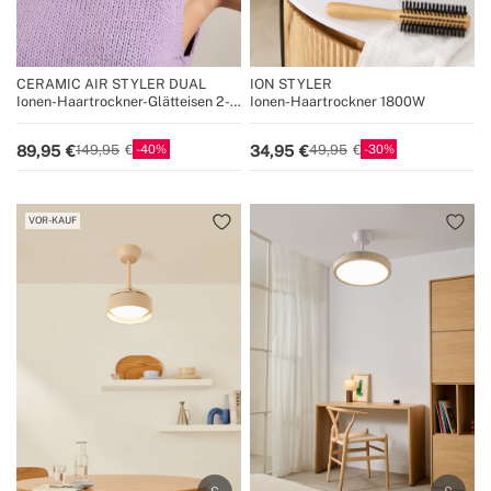
CERAMIC AIR STYLER DUAL
ION STYLER
Ionen-Haartrockner-Glätteisen 2-
Ionen-Haartrockner 1800W
in-1 für nasses oder trockenes Haar
mit Keramikbeschichtung
40
30
89,95
34,95
149,95
49,95
VOR-KAUF