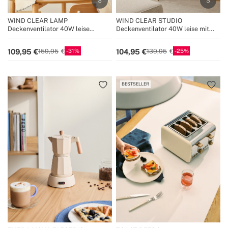
WIND CLEAR LAMP
WIND CLEAR STUDIO
Deckenventilator 40W leise
Deckenventilator 40W leise mit
Ø55cm mit einziehbaren Flügeln
einziehbaren Flügeln und LED-
und LED-Licht
Licht, verschiedene Größen
31
25
109,95
104,95
159,95
139,95
BESTSELLER