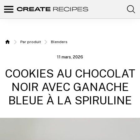
Comunidad
Create
de
recetas
Recipes |
para
elaborar
Recettes
con
Par produit
Blenders
tus
Home
productos
à
favoritos
11 mars, 2026
de
réaliser
CREATE.
COOKIES AU CHOCOLAT
avec
votre
NOIR AVEC GANACHE
Chefbot
BLEUE À LA SPIRULINE