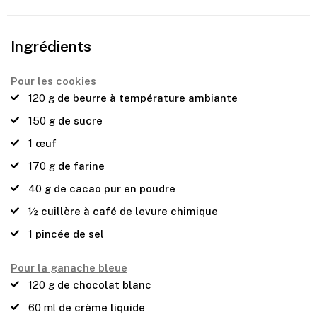
Ingrédients
Pour les cookies
120
g
de beurre à température ambiante
150
g
de sucre
1
œuf
170
g
de farine
40
g
de cacao pur en poudre
½
cuillère à café de levure chimique
1
pincée de sel
Pour la ganache bleue
120
g
de chocolat blanc
60
ml
de crème liquide