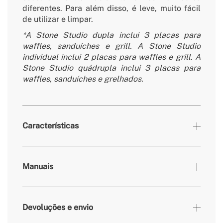
diferentes. Para além disso, é leve, muito fácil
de utilizar e limpar.
*A Stone Studio dupla inclui 3 placas para
waffles, sanduíches e grill. A Stone Studio
individual inclui 2 placas para waffles e grill. A
Stone Studio quádrupla inclui 3 placas para
waffles, sanduíches e grelhados.
Características
Cores
Sálvia
Manuais
» Peças não eléctricas
Sim
removíveis/laváveis
» Potência do motor
600 / 800 W / 1600W
Devoluções e envio
» Frequência
50-60 Hz