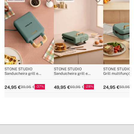
» Lavável na máquina de
Placas
lavar louça
» Utilização prevista
Todos os tipos de alimentos
» BPA, PFOA Free
Sim
» Material do corpo
PF, ABS, PA66, PBT
» Material da placa
Alumínio
STONE STUDIO
STONE STUDIO
STONE STUDIO 
Sanduicheira grill e
Sanduicheira grill e
Grill multifunçõe
máquina de waffles com
máquina de waffles com
abertura de 180º
placas intercambiáveis
placas intercambiáveis
37
28
24,95
49,95
24,95
39,95
69,95
59,95