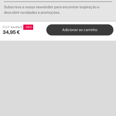
Subscreva a nossa newsletter para encontrar inspiração e
descobrir novidades e promoções.
P.V.P
54.95 €
36
Inscrever-me
Adicionar ao carrinho
34,95
€
Localização
Shipping to
Descarregue a nossa app