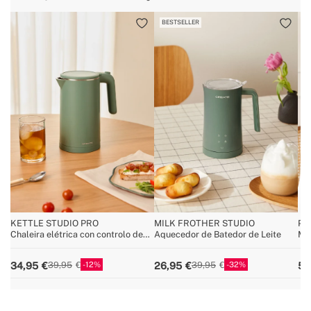
BESTSELLER
B
KETTLE STUDIO PRO
MILK FROTHER STUDIO
PO
Chaleira elétrica con controlo de
Aquecedor de Batedor de Leite
Máq
temperatura, vários tamanhos
Exp
12
32
34,95
26,95
59
39,95
39,95