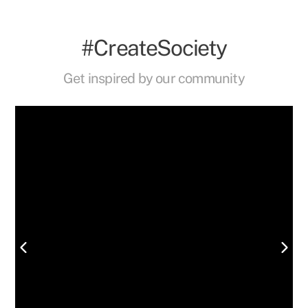
#CreateSociety
Get inspired by our community