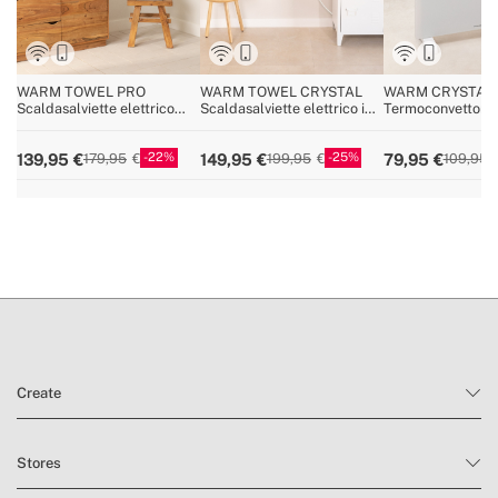
WARM TOWEL PRO
WARM TOWEL CRYSTAL
WARM CRYSTAL 
Scaldasalviette elettrico
Scaldasalviette elettrico in
Termoconvettore e
con WiFi e radiatore 1500W
vetro con WiFi 600W
vetro con WiFi
22
25
139,95
149,95
79,95
179,95
199,95
109,95
Create
Stores