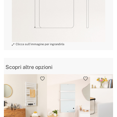
» Tensione
220~240V AC
» Wifi
Si
» Regolatore di Pressione / Temperatura
Si
Scopri altre opzioni