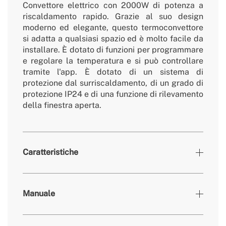
Convettore elettrico con 2000W di potenza a
riscaldamento rapido. Grazie al suo design
moderno ed elegante, questo termoconvettore
si adatta a qualsiasi spazio ed è molto facile da
installare. È dotato di funzioni per programmare
e regolare la temperatura e si può controllare
tramite l'app. È dotato di un sistema di
protezione dal surriscaldamento, di un grado di
protezione IP24 e di una funzione di rilevamento
della finestra aperta.
Caratteristiche
Colori
Bianco
Manuale
» Supporto a parete
Si
» Temperatura di Funzionamento
5-35ºC