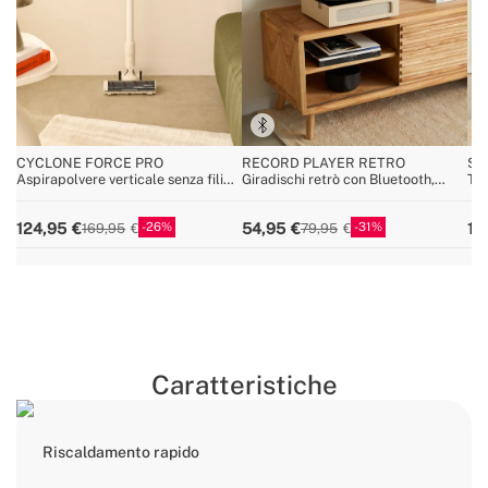
CYCLONE FORCE PRO
RECORD PLAYER RETRO
SP
Aspirapolvere verticale senza fili
Giradischi retrò con Bluetooth,
Tav
25,9V con batteria a lunga durata
USB, SD, MicroSD e MP3
uni
car
26
31
124,95
54,95
11
169,95
79,95
Caratteristiche
Riscaldamento rapido