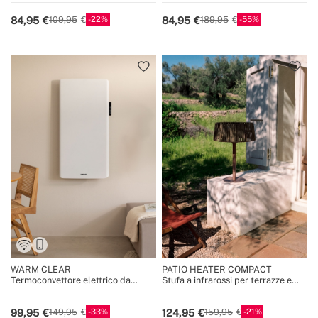
22
55
84,95
84,95
109,95
189,95
WARM CLEAR
PATIO HEATER COMPACT
Termoconvettore elettrico da
Stufa a infrarossi per terrazze e
parete con WiFi
spazi esterni
33
21
99,95
124,95
149,95
159,95