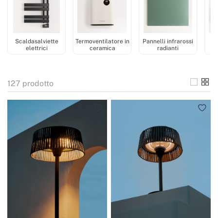
Scaldasalviette
Termoventilatore in
Pannelli infrarossi
Te
elettrici
ceramica
radianti
127
prodotto