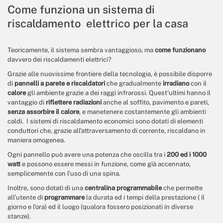
Come funziona un sistema di
riscaldamento elettrico per la casa
​Teoricamente, il sistema sembra vantaggioso, ma
come funzionano
davvero dei riscaldamenti elettrici?
Grazie alle nuovissime frontiere della tecnologia, è possibile disporre
di
pannelli a parete e
riscaldatori
che gradualmente
irradiano
con il
calore
gli ambiente grazie a dei raggi infrarossi. Quest'ultimi hanno il
vantaggio di
riflettere radiazioni
anche al soffito, pavimento e pareti,
senza assorbire il calore
, e manetenere costantemente gli ambienti
caldi. I sistemi di riscaldamento economici sono dotati di elementi
conduttori che, grazie all'attraversamento di corrente, riscaldano in
maniera omogenea.
Ogni pannello può avere una potenza che oscilla tra i
200 ed i 1000
watt
e possono essere messi in funzione, come già accennato,
semplicemente con l'uso di una spina.
Inoltre, sono dotati di una
centralina programmabile
che permette
all'utente di
programmare
la durata ed i tempi della prestazione ( il
giorno e l'ora) ed il luogo (qualora fossero posizionati in diverse
stanze).