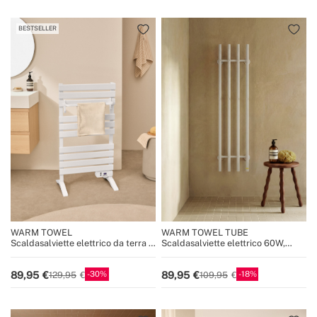
BESTSELLER
WARM TOWEL
WARM TOWEL TUBE
Scaldasalviette elettrico da terra o
Scaldasalviette elettrico 60W,
da parete 500W
120W, 240W
30
18
89,95
89,95
129,95
109,95