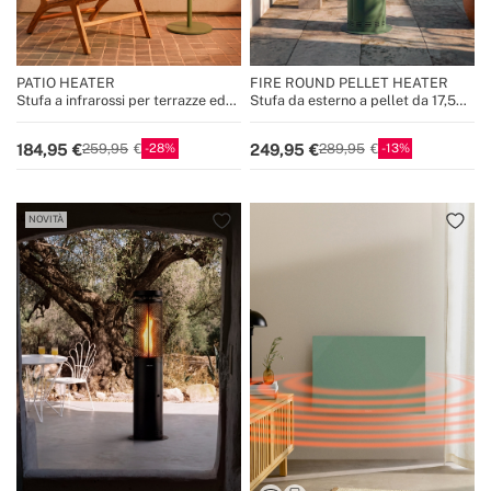
PATIO HEATER
FIRE ROUND PELLET HEATER
Stufa a infrarossi per terrazze ed
Stufa da esterno a pellet da 17,5
esterni
kW senza fumo
28
13
184,95
249,95
259,95
289,95
NOVITÀ