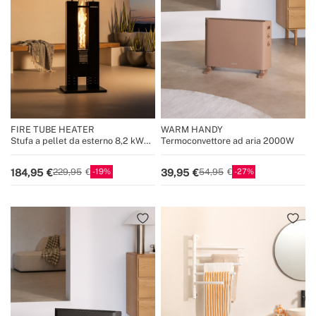
FIRE TUBE HEATER
WARM HANDY
Stufa a pellet da esterno 8,2 kW
Termoconvettore ad aria 2000W
senza fumo
19
27
184,95
39,95
229,95
54,95