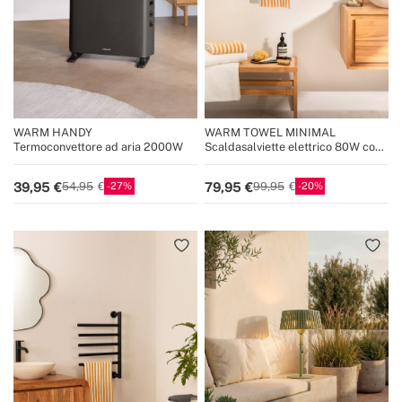
WARM HANDY
WARM TOWEL MINIMAL
Termoconvettore ad aria 2000W
Scaldasalviette elettrico 80W con
barre girevoli 180º
27
20
39,95
79,95
54,95
99,95