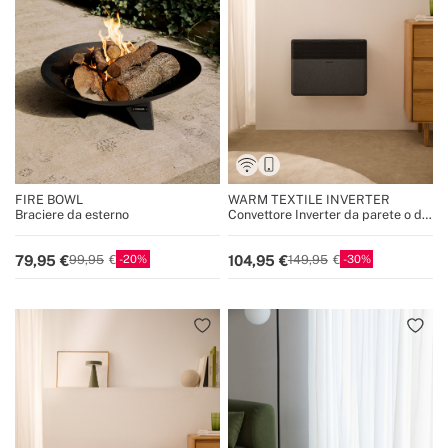
FIRE BOWL
WARM TEXTILE INVERTER
Braciere da esterno
Convettore Inverter da parete o da
pavimento con WiFi 1500W /
2000W
20
30
79,95
104,95
99,95
149,95