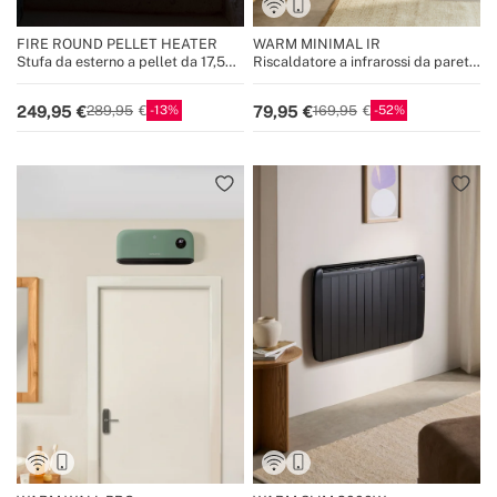
FIRE ROUND PELLET HEATER
WARM MINIMAL IR
Stufa da esterno a pellet da 17,5
Riscaldatore a infrarossi da parete
kW senza fumo
con WiFi
13
52
249,95
79,95
289,95
169,95