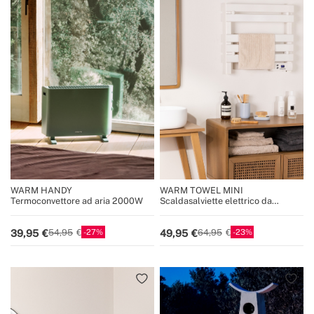
WARM HANDY
WARM TOWEL MINI
Termoconvettore ad aria 2000W
Scaldasalviette elettrico da
pavimento o da parete 150W
27
23
39,95
49,95
54,95
64,95