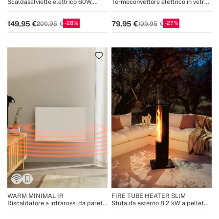
Scaldasalviette elettrico 60W,
Termoconvettore elettrico in vetro
120W, 240W
con WiFi
28
27
149,95
79,95
209,95
109,95
WARM MINIMAL IR
FIRE TUBE HEATER SLIM
Riscaldatore a infrarossi da parete
Stufa da esterno 8,2 kW a pellet
con WiFi
senza fumo