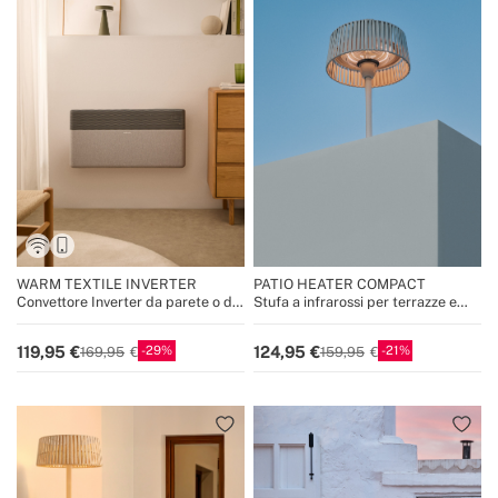
WARM TEXTILE INVERTER
PATIO HEATER COMPACT
Convettore Inverter da parete o da
Stufa a infrarossi per terrazze e
pavimento con WiFi 1500W /
spazi esterni
2000W
29
21
119,95
124,95
169,95
159,95