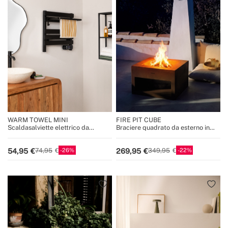
WARM TOWEL MINI
FIRE PIT CUBE
Scaldasalviette elettrico da
Braciere quadrato da esterno in
pavimento o da parete 150W
acciaio corten
26
22
54,95
269,95
74,95
349,95