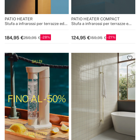
PATIO HEATER
PATIO HEATER COMPACT
Stufa a infrarossi per terrazze ed
Stufa a infrarossi per terrazze e
esterni
spazi esterni
28
21
184,95
124,95
259,95
159,95
SALDI
FINO AL -50%
VEDI TUTTO