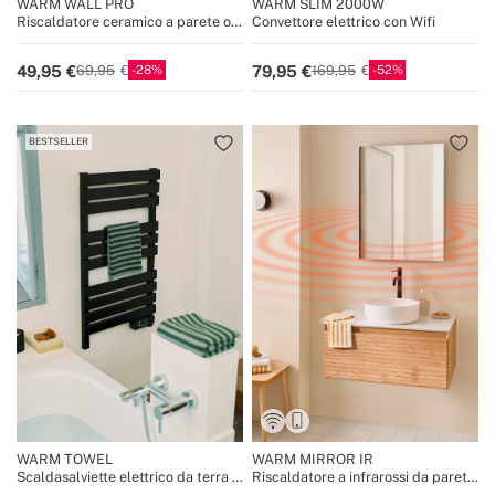
WARM WALL PRO
WARM SLIM 2000W
Riscaldatore ceramico a parete o
Convettore elettrico con Wifi
da pavimento con WiFi
28
52
49,95
79,95
69,95
169,95
BESTSELLER
WARM TOWEL
WARM MIRROR IR
Scaldasalviette elettrico da terra o
Riscaldatore a infrarossi da parete
da parete 500W
con WiFi