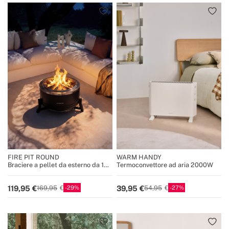
FIRE PIT ROUND
WARM HANDY
Braciere a pellet da esterno da 12
Termoconvettore ad aria 2000W
kW senza fumo
29
27
119,95
39,95
169,95
54,95