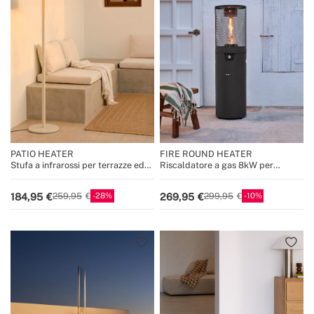
PATIO HEATER
FIRE ROUND HEATER
Stufa a infrarossi per terrazze ed
Riscaldatore a gas 8kW per
esterni
terrazze e spazi esterni
28
10
184,95
269,95
259,95
299,95