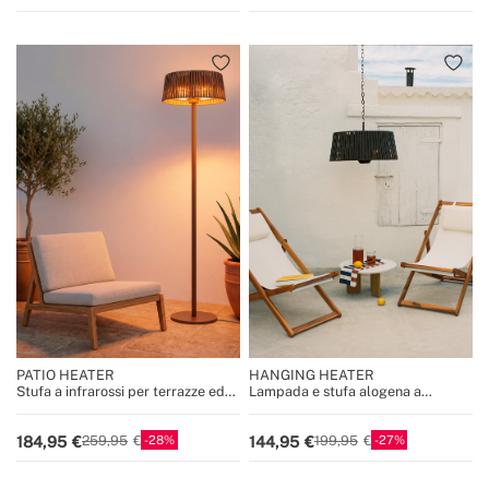
PATIO HEATER
HANGING HEATER
Stufa a infrarossi per terrazze ed
Lampada e stufa alogena a
esterni
infrarossi da 1800W
28
27
184,95
144,95
259,95
199,95