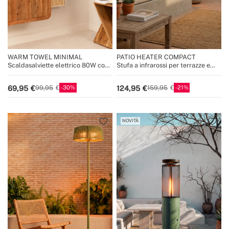
WARM TOWEL MINIMAL
PATIO HEATER COMPACT
Scaldasalviette elettrico 80W con
Stufa a infrarossi per terrazze e
barre girevoli 180º
spazi esterni
30
21
69,95
124,95
99,95
159,95
NOVITÀ