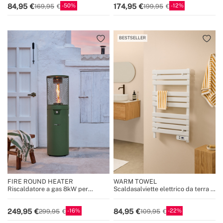
50
12
84,95
174,95
169,95
199,95
BESTSELLER
FIRE ROUND HEATER
WARM TOWEL
Riscaldatore a gas 8kW per
Scaldasalviette elettrico da terra o
terrazze e spazi esterni
da parete 500W
16
22
249,95
84,95
299,95
109,95