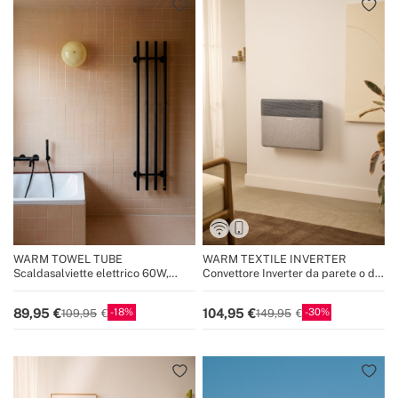
WARM TOWEL TUBE
WARM TEXTILE INVERTER
Scaldasalviette elettrico 60W,
Convettore Inverter da parete o da
120W, 240W
pavimento con WiFi 1500W /
2000W
18
30
89,95
104,95
109,95
149,95