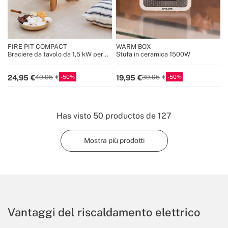
FIRE PIT COMPACT
WARM BOX
Braciere da tavolo da 1,5 kW per
Stufa in ceramica 1500W
esterni a pellet senza fumo
50
50
24,95
19,95
49,95
39,95
Has visto
50
productos de
127
Mostra più prodotti
Vantaggi del riscaldamento elettrico