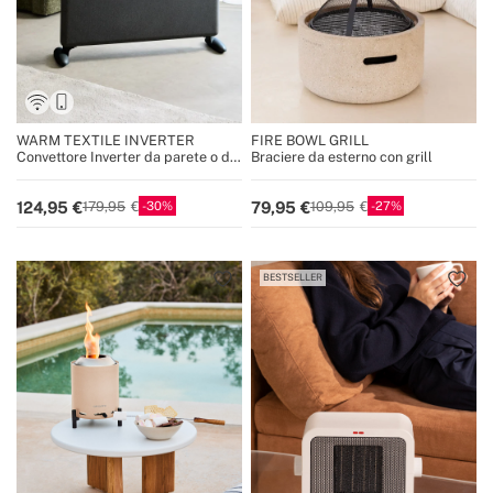
WARM TEXTILE INVERTER
FIRE BOWL GRILL
Convettore Inverter da parete o da
Braciere da esterno con grill
pavimento con WiFi 1500W /
2000W
30
27
124,95
79,95
179,95
109,95
BESTSELLER