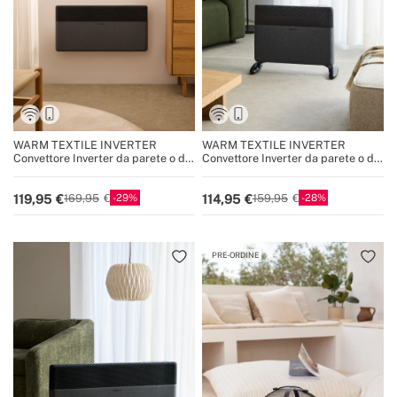
WARM TEXTILE INVERTER
WARM TEXTILE INVERTER
Convettore Inverter da parete o da
Convettore Inverter da parete o da
pavimento con WiFi 1500W /
pavimento con WiFi 1500W /
2000W
2000W
29
28
119,95
114,95
169,95
159,95
PRE-ORDINE