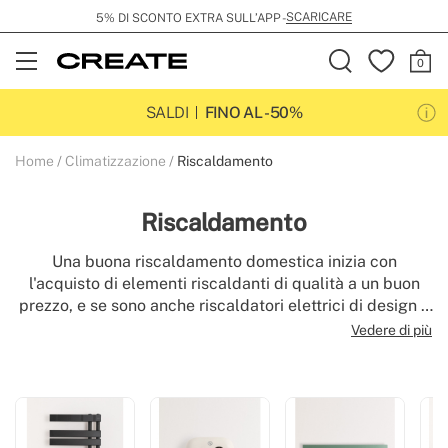
SPEDIZIONE GRATUITA DA 99€
Open
Menu
SALDI
FINO AL -50%
Home
Climatizzazione
Riscaldamento
Riscaldamento
Una buona riscaldamento domestica inizia con
l'acquisto di elementi riscaldanti di qualità a un buon
prezzo, e se sono anche riscaldatori elettrici di design e
a basso consumo, ancora meglio. Scopri la nostra
Vedere di più
gamma di radiatori, riscaldatori, convettori, cucine
esterne, ecc. e scegli quello che ti piace di più.