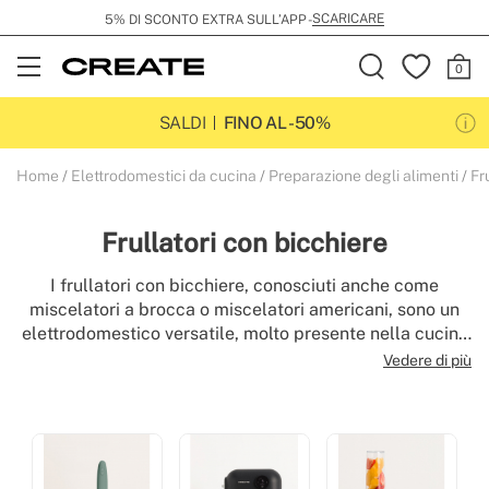
SCARICARE
5% DI SCONTO EXTRA SULL’APP -
Open
Menu
SALDI
FINO AL -50%
Home
Elettrodomestici da cucina
Preparazione degli alimenti
Fru
Frullatori con bicchiere
I frullatori con bicchiere, conosciuti anche come
miscelatori a brocca o miscelatori americani, sono un
elettrodomestico versatile, molto presente nella cucina
quotidiana. I battitori di vetro sono funzionali, pratici e
Vedere di più
facili da pulire. Prima di comprare dei miscelatori di
vetro, controlla il nostro catalogo e scopri tutte le loro
possibilità.