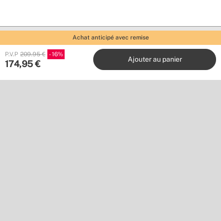
Achat anticipé avec remise
P.V.P
209.95 €
16
Ajouter au panier
174,95
€
Create
Stores
Service client
Travaillez avec nous
Éditeurs