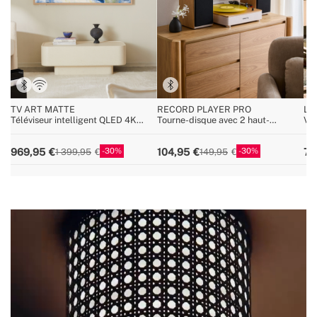
TV ART MATTE
RECORD PLAYER PRO
LU
Téléviseur intelligent QLED 4K
Tourne-disque avec 2 haut-
Val
avec écran antireflet et galerie
parleurs externes, Bluetooth et
ser
d'art
sortie RCA
mul
30
30
969,95
104,95
79
1 399,95
149,95