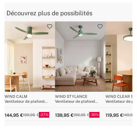
Découvrez plus de possibilités
WIND CALM
WIND STYLANCE
WIND CLEAR ST
Ventilateur de plafond
Ventilateur de plafond
Ventilateur de p
silencieux 40W avec pales
silencieux de 40 W avec
silencieux avec p
techniques en ABS de
pales en ABS technique,
rétractables et l
27
30
144,95
139,95
119,95
199,95
199,95
149,95
différentes tailles
disponible en plusieurs
LED, plusieurs tai
tailles