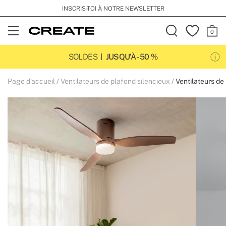
INSCRIS-TOI À NOTRE NEWSLETTER
Open
Menu
SOLDES
JUSQU’À -50 %
Page d'accueil
Ventilateurs de plafond silencieux
Ventilateurs de 