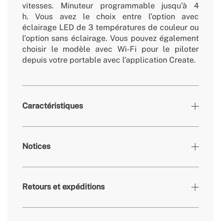
vitesses. Minuteur programmable jusqu’à 4
h. Vous avez le choix entre l’option avec
éclairage LED de 3 températures de couleur ou
l’option sans éclairage. Vous pouvez également
choisir le modèle avec Wi-Fi pour le piloter
depuis votre portable avec l’application Create.
Caractéristiques
Couleurs
Moka
Notices
» Luminosité
3000 lm
» Puissance
18W
lumineuse
Retours et expéditions
» Minuterie
1h, 2h, 4h, 8h
» Temp. de
2700K/3300K/4000K
couleur