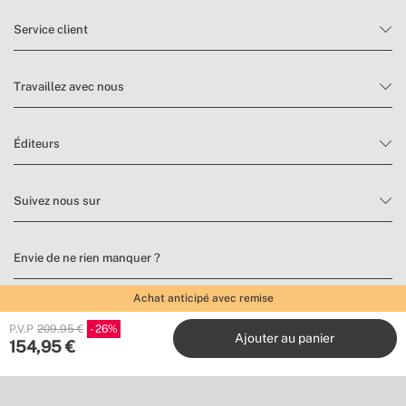
» Poids
5,3 kg / 5,7 kg / 6,2 kg
Service client
» Tension
220-240V
Travaillez avec nous
Éditeurs
Suivez nous sur
Envie de ne rien manquer ?
Abonnez-vous à notre newsletter pour trouver de l’inspiration et
Achat anticipé avec remise
découvrir les nouveautés et promotions.
P.V.P
209.95 €
26
Ajouter au panier
154,95
€
S’inscrire