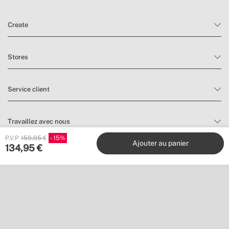
» Hauteur du support supérieur
400 mm
» Hauteur totale du ventilateur
505 mm
Create
» Ø Ventilateur
Ø1070 mm
Stores
Service client
Travaillez avec nous
P.V.P
159.95 €
15
Ajouter au panier
134,95
€
Éditeurs
Suivez nous sur
Envie de ne rien manquer ?