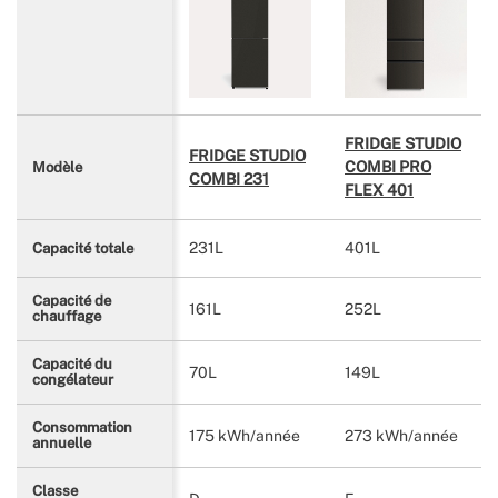
FRIDGE STUDIO
FRIDGE STUDIO
COMBI PRO
Modèle
COMBI 231
FLEX 401
231L
401L
Capacité totale
Capacité de
161L
252L
chauffage
Capacité du
70L
149L
congélateur
Consommation
175 kWh/année
273 kWh/année
annuelle
Classe