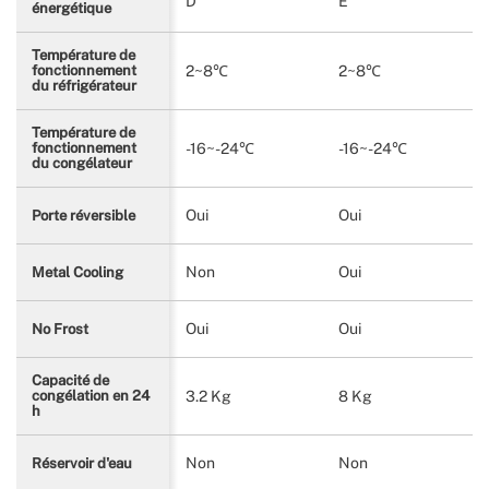
D
E
énergétique
Température de
2~8℃
2~8℃
fonctionnement
du réfrigérateur
Température de
-16~-24℃
-16~-24℃
fonctionnement
du congélateur
Oui
Oui
Porte réversible
Non
Oui
Metal Cooling
Oui
Oui
No Frost
Capacité de
3.2 Kg
8 Kg
congélation en 24
h
Non
Non
Réservoir d'eau