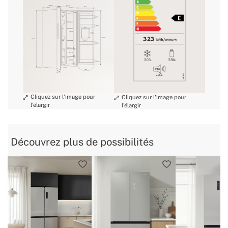
délai de livraison.
» Garantie
2 Ans
Capacité du réfrigérateur
356L
» CFC Free
Oui
conditions de
» Classe Isolation Électrique
I
retour
» Consommation annuelle
323 kWh/año
» Longueur de câble
1.6m
» Evaluation congélateur
4
» Poids
86 Kg
» Tension
220-240V
Découvrez plus de possibilités
» Finition
Maté
» Capacité
559L
» Puissance
145W
Tous les types
» Utilisation prévue
d'aliments
» Température réglable
2~8℃ / -16~-24℃