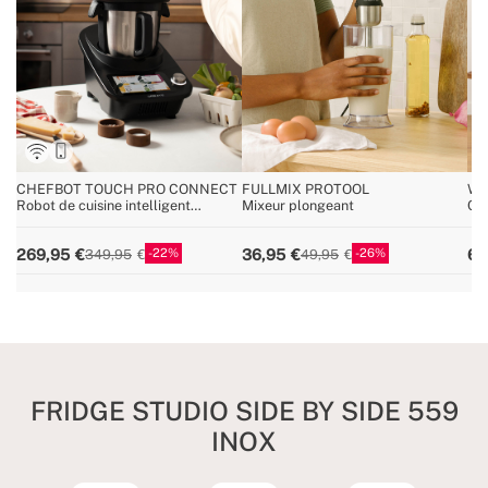
CHEFBOT TOUCH PRO CONNECT
FULLMIX PROTOOL
WI
Robot de cuisine intelligent
Mixeur plongeant
Cav
multifonction avec écran tactile
22
26
269,95
36,95
69
349,95
49,95
FRIDGE STUDIO SIDE BY SIDE 559
INOX