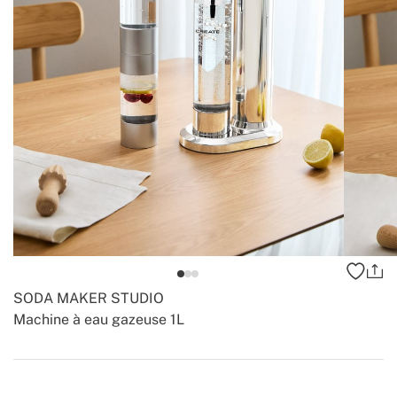
SODA MAKER STUDIO
Machine à eau gazeuse 1L
-
-
Create