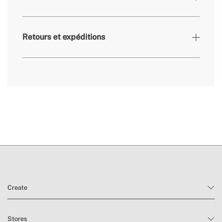
» Matériel
ABS+PET
125 x 201 x 430 mm // Chromé 126 x 201 x 436
» Dimensions
mm // Bouteille 1 L Ø 67 x 380 mm
Retours et expéditions
» Garantie
2 Ans
» BPA Free
Oui
» Capacité
1L
» Poids
580 g // Chromé 346 g // Bouteille 1 L 252 g
ici
» Passe au
Non
lave-vaisselle
délai de livraison.
» Utilisation
Tous les types d'aliments
prévue
» Type de
vissable
bouteille CO2
conditions de
retour
Create
Stores