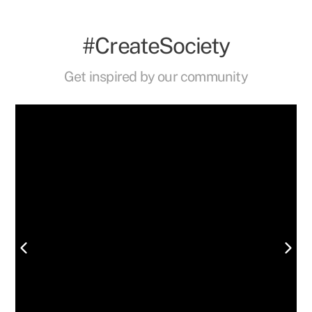
#CreateSociety
Get inspired by our community