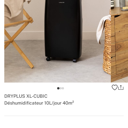
DRYPLUS XL-CUBIC
Déshumidificateur 10L/jour 40m²
-
-
Create