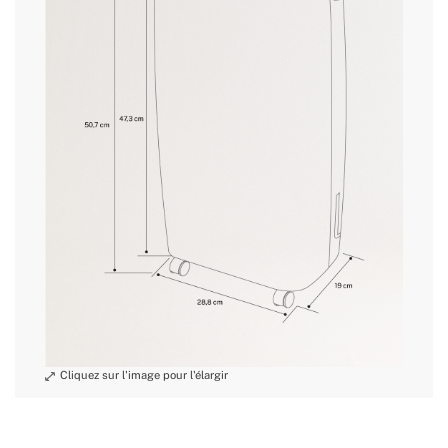
» Capacité Réservoir
2.5L
» Surface de travail
105 m³/h (40m²)
conditions de
» Thermostat
Oui
retour
» Garantie
2 Ans
» Certificats
CE & RoHS
» Contrôle
Électronique / numérique
» Déshumidification
10L
» Indicateur de pression /
Oui
Température
» Filtre
Lavable
» Programmable
Oui
» Poids
9.8 Kg
» Tension
220~240V AC
» Modes / Fonctions
2
» Réfrigérant / Charge
R290
» Régulateur de pression /
Oui