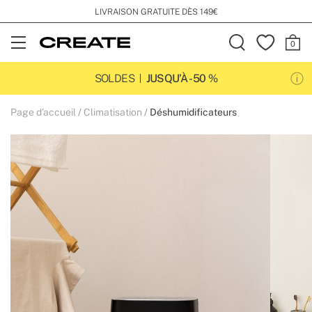
LIVRAISON GRATUITE DÈS 149€
Open
Menu
SOLDES
JUSQU’À -50 %
Page d'accueil
Climatisation
Déshumidificateurs