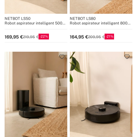
NETBOT LS50
NETBOT LS80
Robot aspirateur intelligent 5000
Robot aspirateur intelligent 8000
Pa avec fonction lavage des sols et
Pa avec fonction serpillière et base
station de vidage automatique en
de vidange automatique en option
22
21
169,95
164,95
219,95
209,95
option