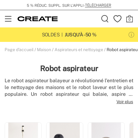
TÉLÉCHARGER
5 % RÉDUC. SUPPL. SUR L’APPLI -
Open
Menu
SOLDES
JUSQU’À -50 %
Page d'accueil
Maison
Aspirateurs et nettoyage
Robot aspirateu
Robot aspirateur
Le robot aspirateur balayeur a révolutionné l'entretien et
le nettoyage des maisons et le robot laveur est le plus
populaire. Un robot aspirateur qui balaie, aspire et
passe la serpillière en même temps, en appuyant sur un
Voir plus
bouton ou à partir d'une application, devenant ainsi un
robot aspirateur intelligent qui travaille pour vous.