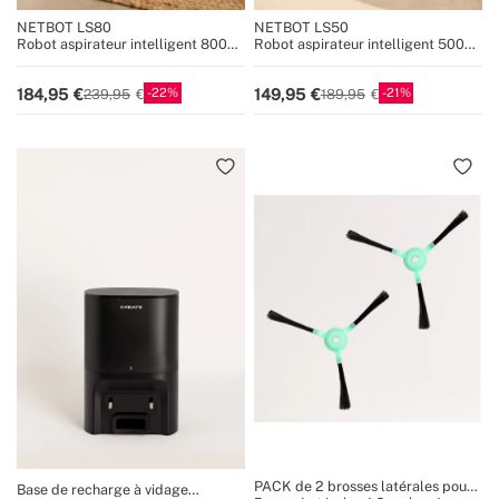
NETBOT LS80
NETBOT LS50
Robot aspirateur intelligent 8000
Robot aspirateur intelligent 5000
Pa avec fonction serpillière et base
Pa avec fonction lavage des sols et
de vidange automatique en option
station de vidage automatique en
22
21
184,95
149,95
239,95
189,95
option
PACK de 2 brosses latérales pour
Base de recharge à vidage