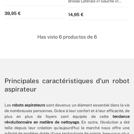
NETBOT LASER LS23 et LS23
Brosse Latérale x1 Gauche x1
automatique pour NETBOT
ENDURANCE
Droite
LS50/LS80
39,95
14,95
Has visto
6
productos de
6
Principales caractéristiques d'un robot
aspirateur
Les
robots aspirateurs
sont devenus un élément essentiel dans la vie
de nombreuses personnes. Grâce à leur confort et à leur efficacité, de
plus en plus de foyers sont équipés de cette
tendance
révolutionnaire en matière de nettoyage
. En outre, l'évolution a été
telle depuis leur création qu'aujourd'hui le marché nous offre une
infinité de modèles dotés d'une technologie de pointe, beaucoup plus