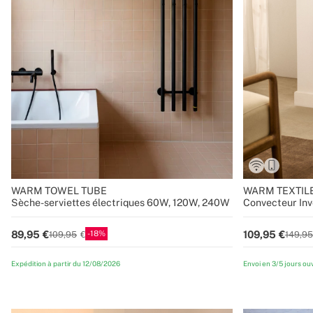
WARM TOWEL TUBE
WARM TEXTIL
Sèche-serviettes électriques 60W, 120W, 240W
Convecteur Inv
1500W / 2000
18
89,95
109,95
109,95
149,95
Expédition à partir du 12/08/2026
Envoi en 3/5 jours ou