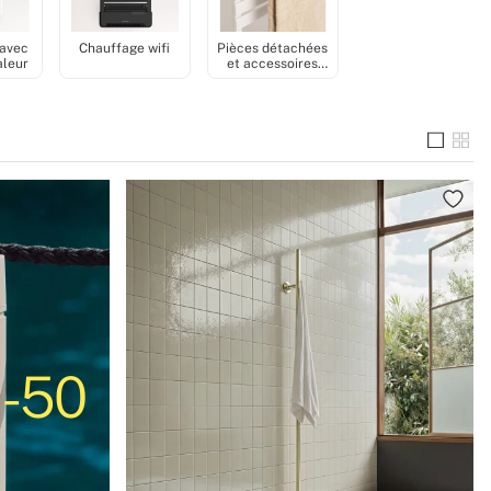
 avec
Chauffage wifi
Pièces détachées
aleur
et accessoires
Chauffage
 -50