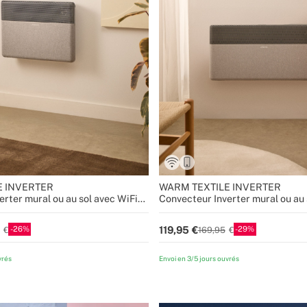
E INVERTER
WARM TEXTILE INVERTER
erter mural ou au sol avec WiFi
Convecteur Inverter mural ou au 
W
1500W / 2000W
26
29
119,95
169,95
vrés
Envoi en 3/5 jours ouvrés