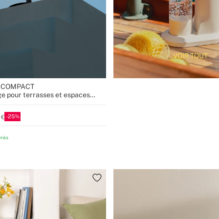
VOIR TOUT
R COMPACT
ge pour terrasses et espaces
25
vrés