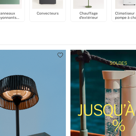
Panneaux
Convecteurs
Chauffage
Climatiseur
ayonnants
d'extérieur
pompe à ch
nfrarouge
SOLDES
JUSQU’À
%