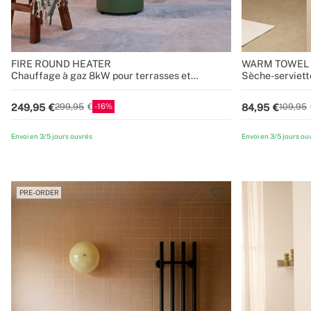
FIRE ROUND HEATER
WARM TOWEL
Chauffage à gaz 8kW pour terrasses et
Sèche-serviette
extérieurs
500W
16
249,95
84,95
299,95
109,95
Envoi en 3/5 jours ouvrés
Envoi en 3/5 jours ou
PRE-ORDER