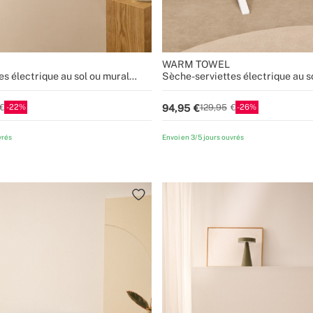
WARM TOWEL
s électrique au sol ou mural
Sèche-serviettes électrique au s
500W
22
26
94,95
129,95
vrés
Envoi en 3/5 jours ouvrés