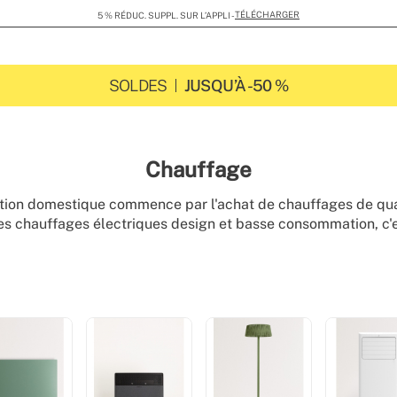
LIVRAISON GRATUITE DÈS 149€
SOLDES
JUSQU’À -50 %
Chauffage
tion domestique commence par l'achat de chauffages de quali
 des chauffages électriques design et basse consommation, c'
amme de radiateurs, chauffages, convecteurs, chauffages d'e
choisissez celui qui vous convient le mieux.