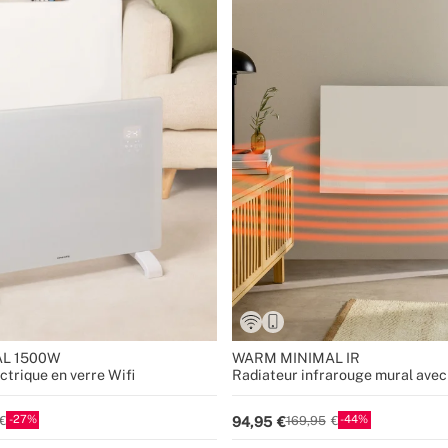
L 1500W
WARM MINIMAL IR
ctrique en verre Wifi
Radiateur infrarouge mural avec
27
44
94,95
169,95