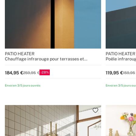
PATIO HEATER
PATIO HEATE
Chauffage infrarouge pour terrasses et
Poêle infrarou
extérieurs
extérieurs
28
184,95
119,95
259,95
159,95
Envoi en 3/5 jours ouvrés
Envoi en 3/5 jours ou