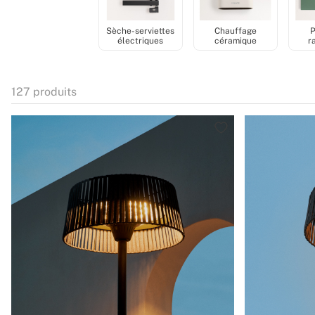
Sèche-serviettes
Chauffage
électriques
céramique
r
i
127
produits