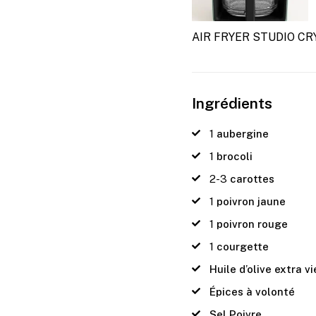
AIR FRYER STUDIO CR
Ingrédients
1
aubergine
1
brocoli
2-3
carottes
1
poivron jaune
1
poivron rouge
1
courgette
Huile d’olive extra v
Épices à volonté
Sel Poivre