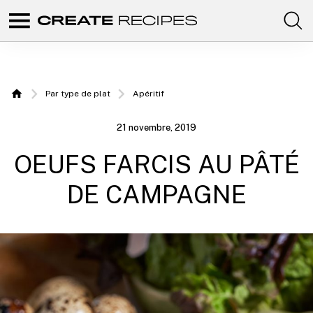
Comunidad
Create
de
recetas
Recipes |
para
elaborar
Recettes
con
Par type de plat
Apéritif
tus
Home
productos
à
favoritos
21 novembre, 2019
de
réaliser
CREATE.
OEUFS FARCIS AU PÂTÉ
avec
votre
DE CAMPAGNE
Chefbot