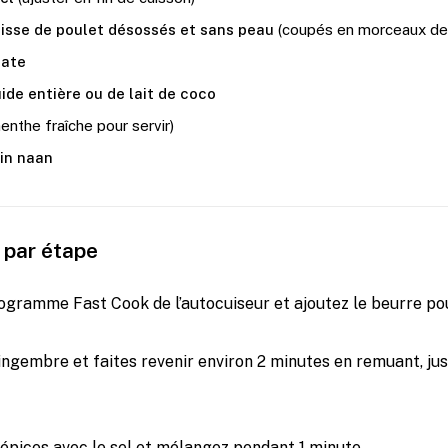
isse de poulet désossés et sans peau
(coupés en morceaux de
mate
ide entière ou de lait de coco
enthe fraîche pour servir)
ain naan
 par étape
ogramme Fast Cook de l’autocuiseur et ajoutez le beurre pour
 gingembre et faites revenir environ 2 minutes en remuant, jusq
 épices avec le sel et mélangez pendant 1 minute.