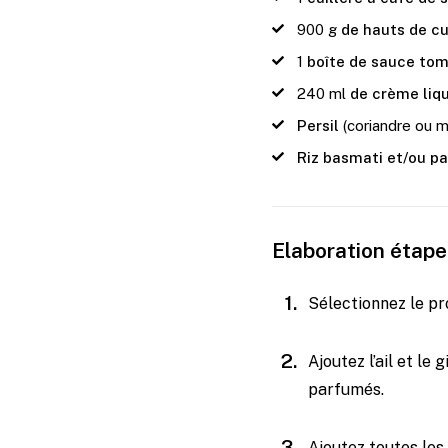
900
g
de hauts de cu
1
boîte de sauce to
240
ml
de crème liqu
Persil
(coriandre ou m
Riz basmati et/ou p
Elaboration étape
Sélectionnez le pr
Ajoutez l’ail et le
parfumés.
Ajoutez toutes les