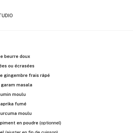
TUDIO
de beurre doux
hées ou écrasées
de gingembre frais râpé
de garam masala
 cumin moulu
paprika fumé
 curcuma moulu
e piment en poudre
(optionnel)
el
(ajuster en fin de cuisson)