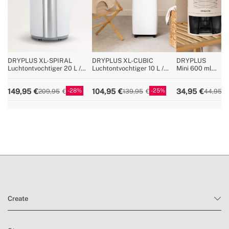
» Luchtcirculatie
120m³/h
» RV% indicator
3-kleuren LED-indicator
» HEPA-filter
Geen
» Antivries
Ja
DRYPLUS XL-SPIRAL
DRYPLUS XL-CUBIC
DRYPLUS
Luchtontvochtiger 20 L /
Luchtontvochtiger 10 L /
Mini 600 ml
» Tankinhoud
2L / 4.3L / 4.3L / 4.6L
dag 90m²
dag 40m²
luchtontvochtige
28
25
149,95
104,95
34,95
209,95
139,95
44,95
Create