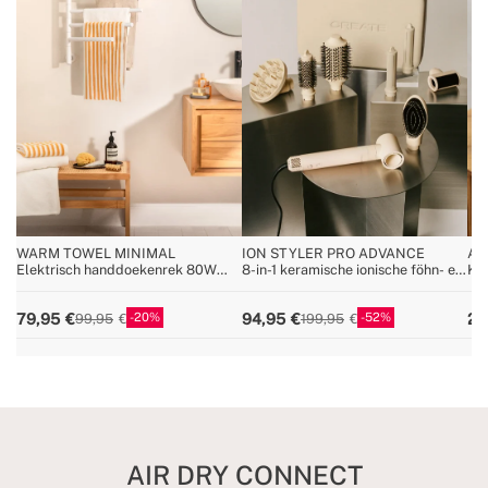
WARM TOWEL MINIMAL
ION STYLER PRO ADVANCE
AR
Elektrisch handdoekenrek 80W
8-in-1 keramische ionische föhn- en
Ke
met 180º draaibare stan
stylingborstel
20
52
79,95
94,95
29
99,95
199,95
AIR DRY CONNECT