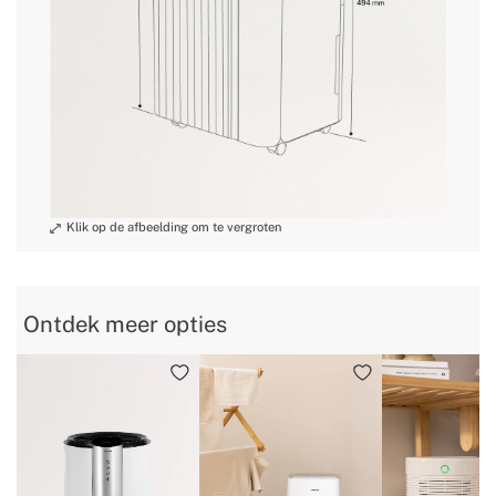
» Gewicht
10 kg / 13 kg / 13.5 kg / 15.5 kg
» Spanning/Voltage
AC220-240V
» Koelmiddel /
R290 eco-friendly
vulling
» Aantal wielen
4
» Stroom
210W / 300W / 330W / 475W
» Liter per dag
10L / 16L / 20L / 30L
» Type display
LED
» Waarschuwing volle
Ja
tank
» Draagbeugel
Ja, geïntegreerd
Ontdek meer opties
» CFC free
Ja, het is R290
» Wasbaar filter
Ja
» Type condensatie
Reciprocating Compressor
» Energielabel
ERP certification
»
30% - 80%
Ontvochtigingsbereik