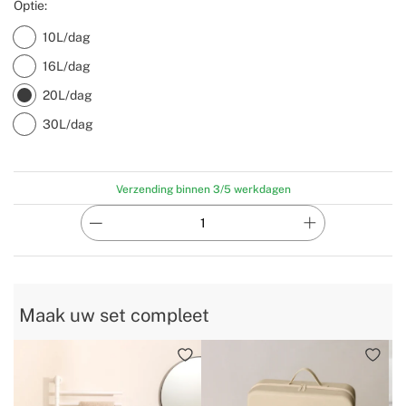
Optie:
10L/dag
16L/dag
20L/dag
30L/dag
Verzending binnen 3/5 werkdagen
Maak uw set compleet