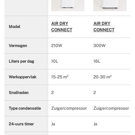
AIR DRY
AIR DRY
Model
CONNECT
CONNECT
210W
300W
Vermogen
10L
16L
Liters per dag
15-25 m²
20-30 m²
Werkoppervlak
2
2
Snelheden
Zuigercompressor
Zuigercompressor
Type condensatie
Ja
Ja
24-uurs timer