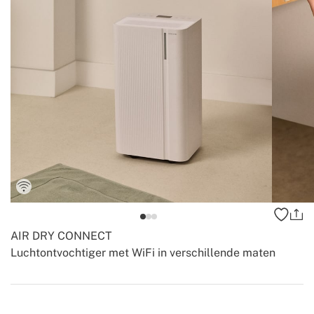
AIR DRY CONNECT
Luchtontvochtiger met WiFi in verschillende maten
-
-
Create