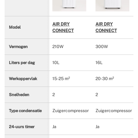
AIR DRY
AIR DRY
Model
CONNECT
CONNECT
210W
300W
Vermogen
10L
16L
Liters per dag
15-25 m²
20-30 m²
Werkoppervlak
2
2
Snelheden
Zuigercompressor
Zuigercompressor
Type condensatie
Ja
Ja
24-uurs timer