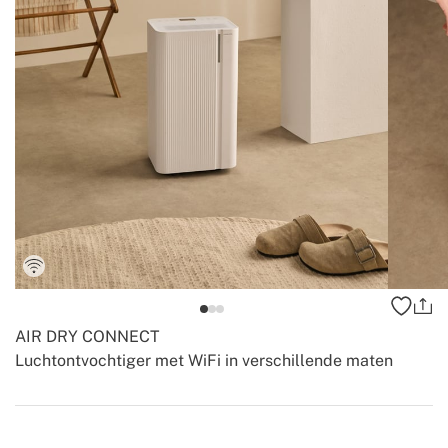
AIR DRY CONNECT
Luchtontvochtiger met WiFi in verschillende maten
-
-
Create