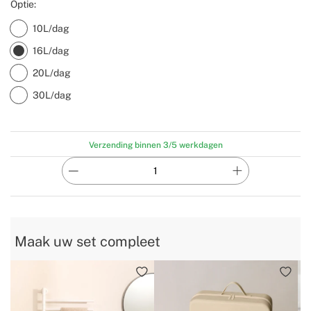
Optie:
10L/dag
16L/dag
20L/dag
30L/dag
Verzending binnen 3/5 werkdagen
Maak uw set compleet