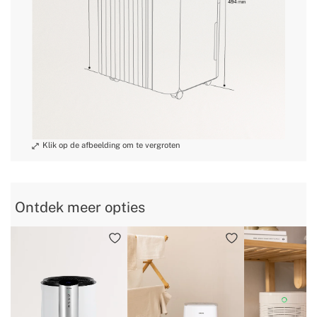
» Gewicht
10 kg / 13 kg / 13.5 kg / 15.5 kg
» Spanning/Voltage
AC220-240V
» Koelmiddel /
R290 eco-friendly
vulling
» Aantal wielen
4
» Stroom
210W / 300W / 330W / 475W
» Liter per dag
10L / 16L / 20L / 30L
» Type display
LED
» Waarschuwing volle
Ja
tank
» Draagbeugel
Ja, geïntegreerd
Ontdek meer opties
» CFC free
Ja, het is R290
» Wasbaar filter
Ja
» Type condensatie
Reciprocating Compressor
» Energielabel
ERP certification
»
30% - 80%
Ontvochtigingsbereik