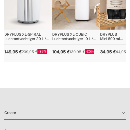
» Luchtcirculatie
120m³/h
» RV% indicator
3-kleuren LED-indicator
» HEPA-filter
Geen
» Antivries
Ja
DRYPLUS XL-SPIRAL
DRYPLUS XL-CUBIC
DRYPLUS
Luchtontvochtiger 20 L /
Luchtontvochtiger 10 L /
Mini 600 ml
» Tankinhoud
2L / 4.3L / 4.3L / 4.6L
dag 90m²
dag 40m²
luchtontvochtige
28
25
149,95
104,95
34,95
209,95
139,95
44,95
Create