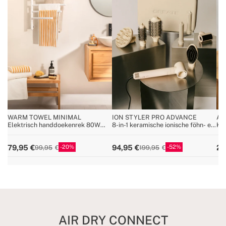
WARM TOWEL MINIMAL
ION STYLER PRO ADVANCE
AR
Elektrisch handdoekenrek 80W
8-in-1 keramische ionische föhn- en
Ke
met 180º draaibare stan
stylingborstel
20
52
79,95
94,95
29
99,95
199,95
AIR DRY CONNECT