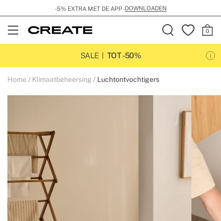
DOWNLOADEN
-5% EXTRA MET DE APP -
Open
Menu
SALE
TOT -50%
Home
Klimaatbeheersing
Luchtontvochtigers