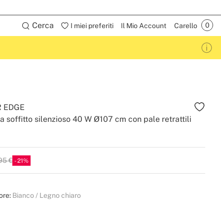
Cerca
I miei preferiti
Il Mio Account
Carello
R EDGE
a soffitto silenzioso 40 W Ø107 cm con pale retrattili
95 €
21
ore:
Bianco / Legno chiaro