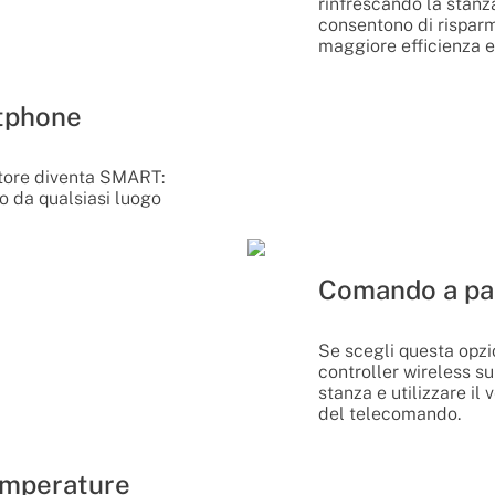
rinfrescando la stanz
consentono di risparm
maggiore efficienza e
rtphone
latore diventa SMART:
o da qualsiasi luogo
Comando a pa
Se scegli questa opzio
controller wireless su
stanza e utilizzare il
del telecomando.
emperature