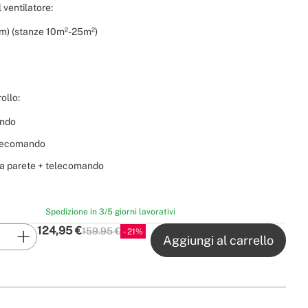
 ventilatore:
) (stanze 10m²-25m²)
ollo:
ndo
elecomando
 a parete + telecomando
Spedizione in 3/5 giorni lavorativi
124,95
€
159.95 €
21
P.V.P
Aggiungi al carrello