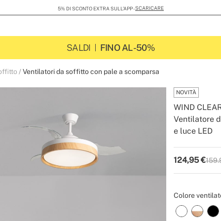
SCARICARE
5% DI SCONTO EXTRA SULL’APP -
SALDI
FINO AL -50%
offitto
Ventilatori da soffitto con pale a scomparsa
NOVITÀ
WIND CLEA
Ventilatore d
e luce LED
-
-
Create
124,95
€
159.
P.V.P
Colore ventilat