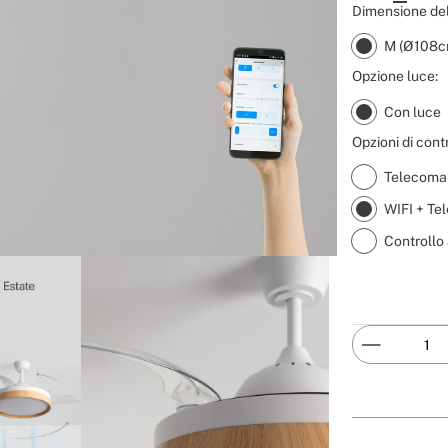
Dimensione del
M (Ø108cm
Opzione luce:
Con luce
Opzioni di contr
Telecoma
WIFI + T
Controllo