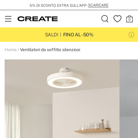
SCARICARE
5% DI SCONTO EXTRA SULL’APP -
Open
Menu
SALDI
FINO AL -50%
Home
Ventilatori da soffitto silenziosi