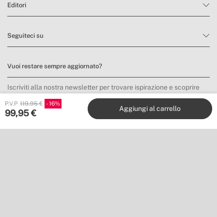
Editori
» Ø Ventilatore
480 mm / 520 mm / 520 mm
Seguiteci su
Vuoi restare sempre aggiornato?
Iscriviti alla nostra newsletter per trovare ispirazione e scoprire
novità e promozioni.
P.V.P
119.95 €
16
Aggiungi al carrello
99,95
€
Mi iscrivo
Posizione
Shipping to
Scarica la nostra app