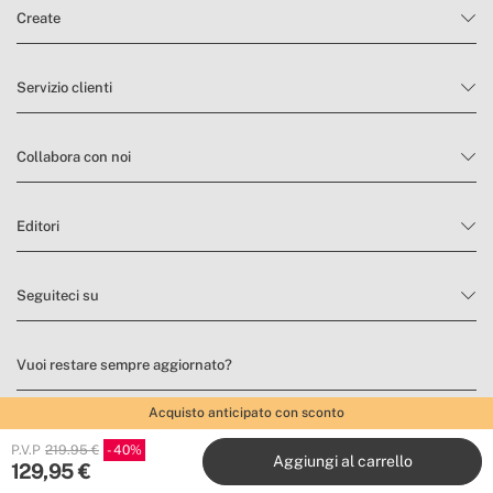
Create
Servizio clienti
Collabora con noi
Editori
Seguiteci su
Vuoi restare sempre aggiornato?
Iscriviti alla nostra newsletter per trovare ispirazione e scoprire
Acquisto anticipato con sconto
novità e promozioni.
P.V.P
219.95 €
40
Aggiungi al carrello
129,95
€