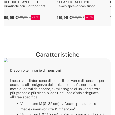
RECORD PLAYER PRO
SPEAKER TABLE 180
CY
Giradischi con 2 altoparlanti
Tavolo speaker con suono
Asp
esterni, Bluetooth e uscita RCA
unidirezionale a 180°, bluetooth e
25,
caricatore wireless
33
25
99,95
119,95
12
149,95
159,95
Caratteristiche
Disponibile in varie dimensioni
I nostri ventilatori sono disponibili in diverse dimensioni per
adattarsi alle esigenze dei tuoi ambienti. A seconda dei
metri quadrati da coprire, avrai bisogno di un ventilatore
più grande o più piccolo, con un flusso d'aria adeguato
all'area specifica:
Ventilatore M (Ø132 cm) → Adatto per stanze di
medie dimensioni tra 13m² e 25m².
Ventilatore L (Ø152 cm) → Perfetto per grandi spazi