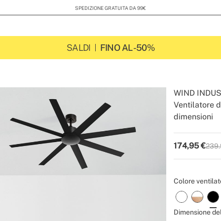
SALDI
FINO AL -50%
WIND INDUS
Ventilatore d
dimensioni
-
-
Create
174,95
€
239.
P.V.P
Colore ventilat
Dimensione del