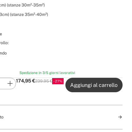
cm) (stanze 30m²-35m²)
3cm) (stanze 35m²-40m²)
e
ollo:
ndo
Spedizione in 3/5 giorni lavorativi
174,95
€
239.95 €
27
P.V.P
Aggiungi al carrello
to