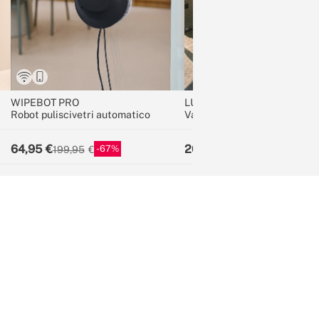
WIPEBOT PRO
LUGGAGE STUDIO
Robot puliscivetri automatico
Valigia rigida in policarbona
lucchetto TSA e ruote
multidirezionali
64,95
204,95
67
31
199,95
299,95