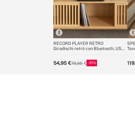
RECORD PLAYER RETRO
SPE
Giradischi retrò con Bluetooth, USB,
Tav
SD, MicroSD e MP3
unid
car
54,95
119
31
79,95