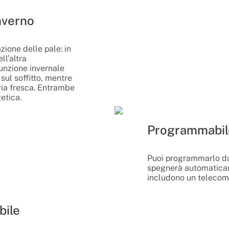
nverno
azione delle pale: in
ll’altra
funzione invernale
sul soffitto, mentre
aria fresca. Entrambe
etica.
Programmabil
Puoi programmarlo da 1
spegnerà automaticame
includono un telecom
bile