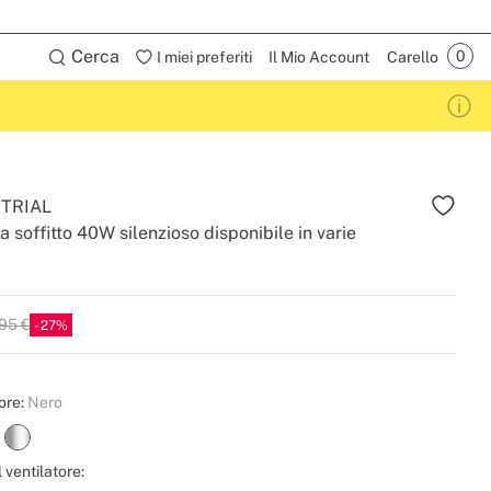
I
Cerca
I miei preferiti
Il Mio Account
Carello
TRIAL
a soffitto 40W silenzioso disponibile in varie
95 €
27
ore:
Nero
 ventilatore: