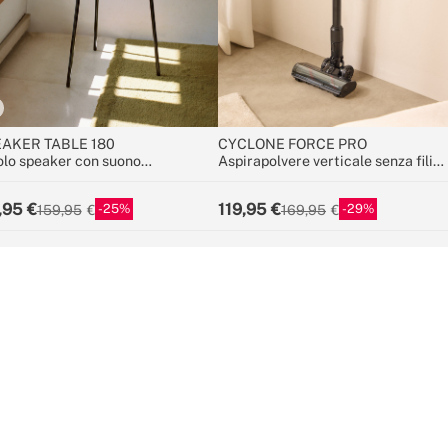
AKER TABLE 180
CYCLONE FORCE PRO
olo speaker con suono
Aspirapolvere verticale senza fili
irezionale a 180°, bluetooth e
25,9V con batteria a lunga durata
icatore wireless
,95
119,95
25
29
159,95
169,95