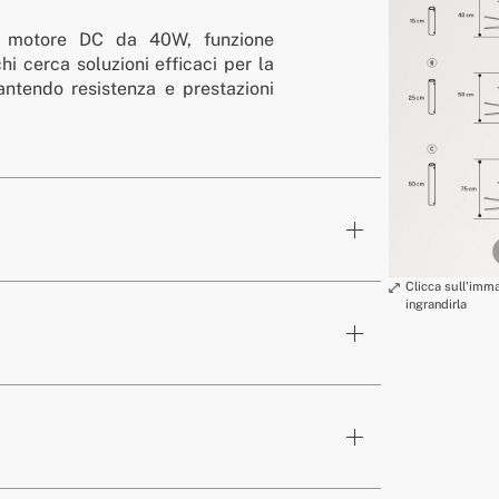
con motore DC da 40W, funzione
hi cerca soluzioni efficaci per la
rantendo resistenza e prestazioni
4/204/234.6 m³/min /
5.5/238 m³/min