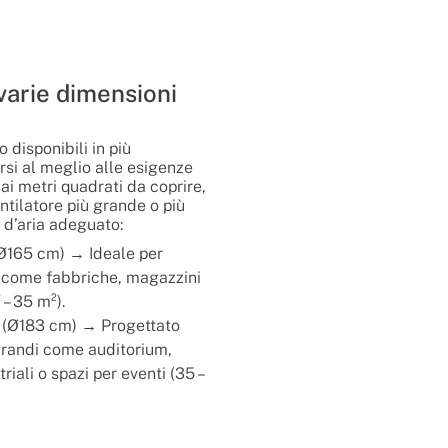
 varie dimensioni
o disponibili in più
rsi al meglio alle esigenze
 ai metri quadrati da coprire,
ntilatore più grande o più
 d’aria adeguato:
(Ø165 cm) → Ideale per
 come fabbriche, magazzini
 – 35 m²).
 (Ø183 cm) → Progettato
grandi come auditorium,
iali o spazi per eventi (35 –