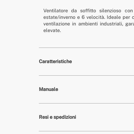
Ventilatore da soffitto silenzioso 
estate/inverno e 6 velocità. Ideale per c
ventilazione in ambienti industriali, ga
elevate.
Caratteristiche
Colori
Nero
Manuale
» Timer
1h, 2h, 4h
» Tipo Motore
Rame DC
91.9/122.5/142.7/173.
Resi e spedizioni
» Portata d'aria (m³)
86/119/140/172.6/20
» Potenza del motore
40 W