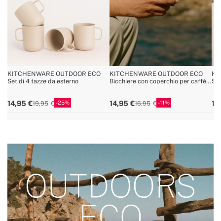
KITCHENWARE OUTDOOR ECO
KITCHENWARE OUTDOOR ECO
KI
Set di 4 tazze da esterno
Bicchiere con coperchio per caffè
Set
in materiale riciclato
25
11
14,95
14,95
14
19,95
16,95