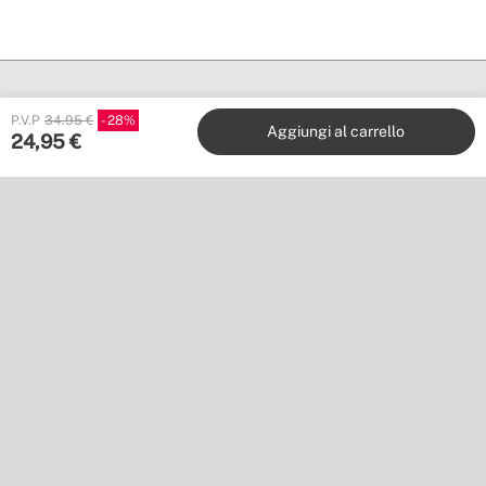
P.V.P
34.95 €
28
Aggiungi al carrello
24,95
€
Create
Stores
Servizio clienti
Collabora con noi
Editori