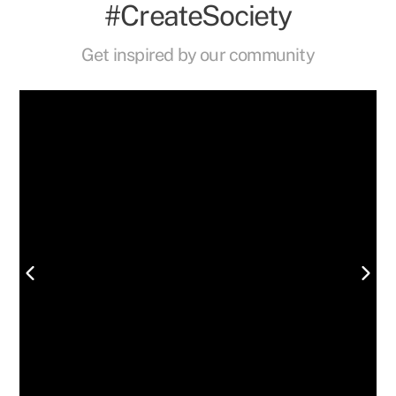
#CreateSociety
Get inspired by our community