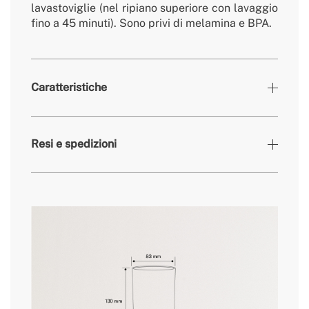
lavastoviglie (nel ripiano superiore con lavaggio
fino a 45 minuti). Sono privi di melamina e BPA.
Caratteristiche
Colori
Sabbia
Resi e spedizioni
» Temperatura di Funzionamento
110ºC
» Materiale(i)
PLA
» Dimensioni
225 mm x 180 mm // 130 mm
qui
» Capacità
2000 ml // 500 ml
» Diametro
Ø 125 mm // Ø 80 mm
tempi di consegna.
» Peso
404 g // 103 g
» Lavabile in lavastoviglie
Sì
» Uso in microonde
Sì