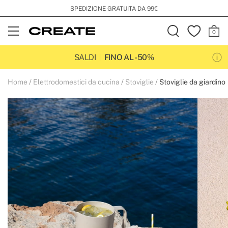
SPEDIZIONE GRATUITA DA 99€
Open
Menu
SALDI
FINO AL -50%
Home
Elettrodomestici da cucina
Stoviglie
Stoviglie da giardino