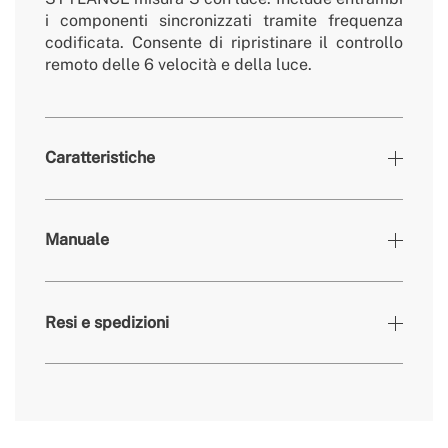
i componenti sincronizzati tramite frequenza
codificata. Consente di ripristinare il controllo
remoto delle 6 velocità e della luce.
Caratteristiche
» Compatibile
WIND CALM e WIND STYLANCE / taglia S /
Manuale
con
chiaro
Resi e spedizioni
qui