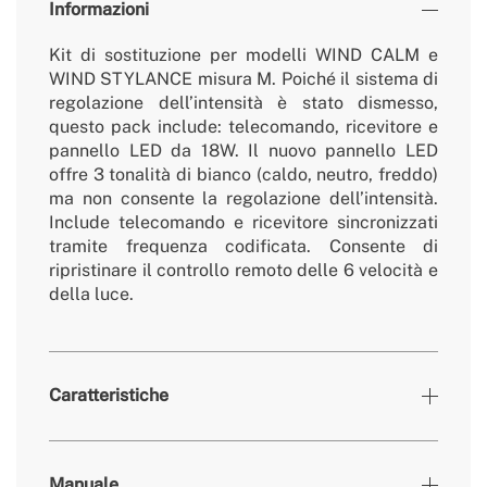
Informazioni
Kit di sostituzione per modelli WIND CALM e
WIND STYLANCE misura M. Poiché il sistema di
regolazione dell’intensità è stato dismesso,
questo pack include: telecomando, ricevitore e
pannello LED da 18W. Il nuovo pannello LED
offre 3 tonalità di bianco (caldo, neutro, freddo)
ma non consente la regolazione dell’intensità.
Include telecomando e ricevitore sincronizzati
tramite frequenza codificata. Consente di
ripristinare il controllo remoto delle 6 velocità e
della luce.
Caratteristiche
» Compatibile
WIND CALM e WIND STYLANCE / taglia M / luce
Manuale