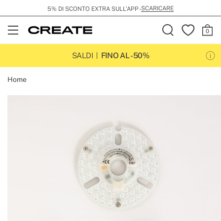
SCARICARE
5% DI SCONTO EXTRA SULL’APP -
Open
Menu
SALDI
FINO AL -50%
Home