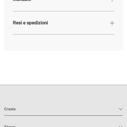
con
dimmerabile
Resi e spedizioni
qui
tempi di consegna.
condizioni di reso
Create
Stores