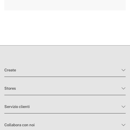
qui
tempi di consegna.
condizioni di reso
Create
Stores
Servizio clienti
Collabora con noi