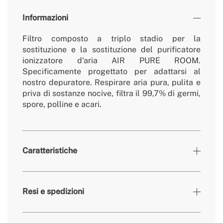
Informazioni
Filtro composto a triplo stadio per la
sostituzione e la sostituzione del purificatore
ionizzatore d'aria AIR PURE ROOM.
Specificamente progettato per adattarsi al
nostro depuratore. Respirare aria pura, pulita e
priva di sostanze nocive, filtra il 99,7% di germi,
spore, polline e acari.
Caratteristiche
» Garanzia
2 Anni
Resi e spedizioni
» Certificati
CE & RoHS
» Durata utile
150 h