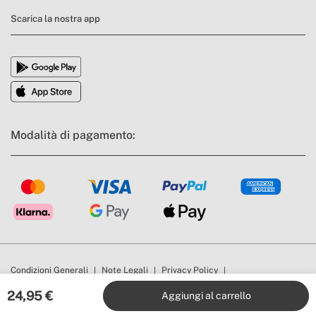
Scarica la nostra app
Modalità di pagamento:
Condizioni Generali
Note Legali
Privacy Policy
Politica di conformità
Cookies
© All rights reserved 2026 | CREATE - C.F B98944986 Tutti i nostri prezzi sono
24,95
€
Aggiungi al carrello
IVA Inclusa.