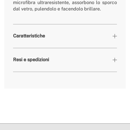
microfibra ultraresistente, assorbono lo sporco
dal vetro, pulendolo e facendolo brillare.
Caratteristiche
» Accessori
2
Resi e spedizioni
» Garanzia
2 Anni
qui
tempi di consegna.