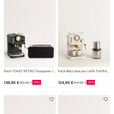
Pack TOAST RETRO Tostapane +
Pack Macchina per caffè THERA
THERA RETRO Macchina da caffè
MATT Express + MacinaCaffè MILL
espresso con finitura opaca
PRO
24
24
139,95
124,95
184,95
164,95