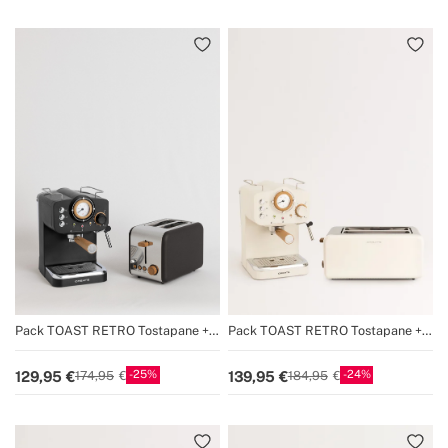
Pack TOAST RETRO Tostapane +
Pack TOAST RETRO Tostapane +
THERA RETRO Macchina da caffè
THERA RETRO Macchina da caffè
espresso con finitura opaca
espresso con finitura opaca
25
24
129,95
139,95
174,95
184,95