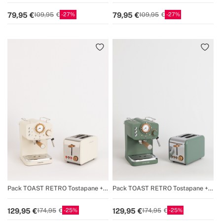
portatile 15 bar per capsule e caffè
portatile 15 bar per capsule e caffè
macinato
macinato
27
27
79,95
79,95
109,95
109,95
Pack TOAST RETRO Tostapane +
Pack TOAST RETRO Tostapane +
THERA RETRO Macchina da caffè
THERA RETRO Macchina da caffè
espresso con finitura opaca
espresso con finitura opaca
25
25
129,95
129,95
174,95
174,95