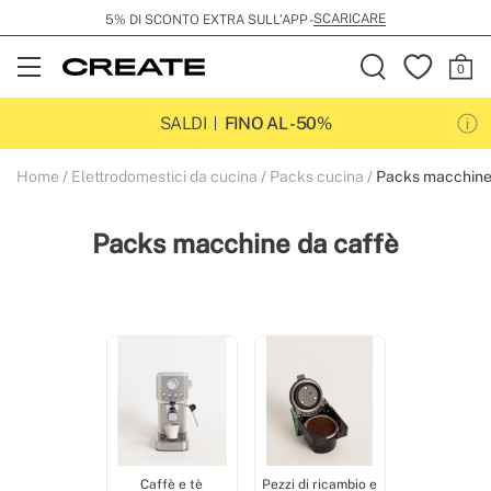
SCARICARE
5% DI SCONTO EXTRA SULL’APP -
Open
Menu
SALDI
FINO AL -50%
Home
Elettrodomestici da cucina
Packs cucina
Packs macchine
Packs macchine da caffè
Caffè e tè
Pezzi di ricambio e