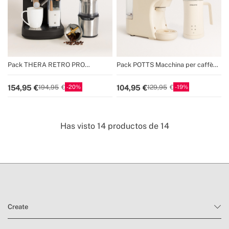
Pack THERA RETRO PRO
Pack POTTS Macchina per caffè
Macchina per caffè espresso
espresso multicapsula + MILK
semiautomatic + MILL PRO Macina
FROTHER STUDIO Montalatte
20
19
154,95
104,95
194,95
129,95
caffè e spezie
scalda latte e cioccolato
Has visto
14
productos de
14
Create