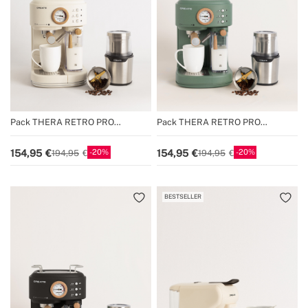
Pack THERA RETRO PRO
Pack THERA RETRO PRO
Macchina per caffè espresso
Macchina per caffè espresso
semiautomatic + MILL PRO Macina
semiautomatic + MILL PRO Macina
20
20
154,95
154,95
194,95
194,95
caffè e spezie
caffè e spezie
BESTSELLER