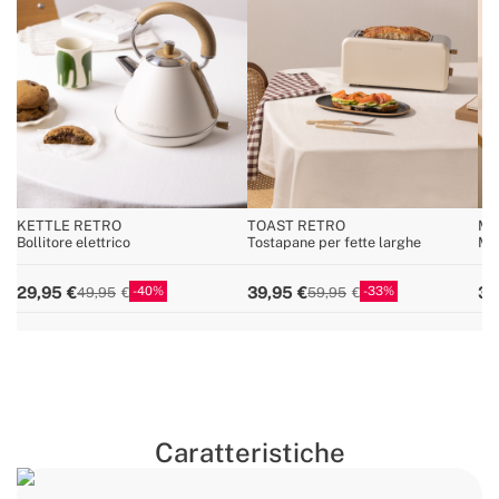
KETTLE RETRO
TOAST RETRO
MI
Bollitore elettrico
Tostapane per fette larghe
Mon
car
40
33
29,95
39,95
39
49,95
59,95
Caratteristiche