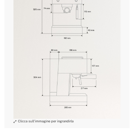
» Dimensioni
205 × 274 × 320 mm
Misurino con pressino, filtro da 1 tazza e
» Accessori
filtro da 2 tazze
condizioni di reso
» Certificati
CE, LVD, EMC, ERP, ROHS & LFGB
» Classe Isolamento
I
Elettrico
» Indicatore di
Pressione /
Manometro
Temperatura
» Lunghezza del cavo
75cm
» Peso
4.2 kg
» Tensione
220~240V AC
» Capacità del
1.5 L
serbatoio dell'acqua
» BPA, PFOA Free
No
» Finitura esterna
Acciaio inossidabile
» Filtri per caffè
2
inclusi