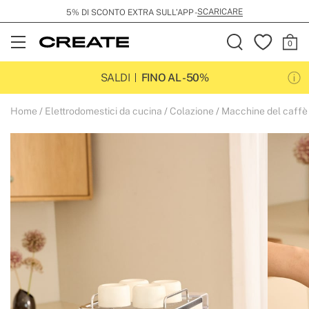
SCARICARE
5% DI SCONTO EXTRA SULL’APP -
Open
Menu
SALDI
FINO AL -50%
Home
Elettrodomestici da cucina
Colazione
Macchine del caffè