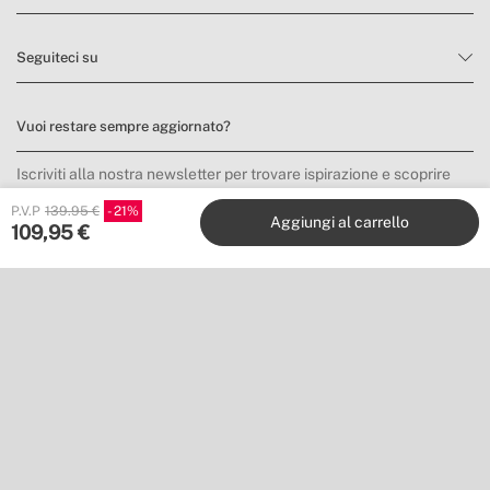
Seguiteci su
Vuoi restare sempre aggiornato?
Iscriviti alla nostra newsletter per trovare ispirazione e scoprire
novità e promozioni.
P.V.P
139.95 €
21
Aggiungi al carrello
109,95
€
Mi iscrivo
Posizione
Shipping to
Scarica la nostra app