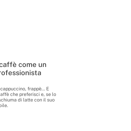
 caffè come un
rofessionista
 cappuccino, frappè… E
caffè che preferisci e, se lo
schiuma di latte con il suo
ile.