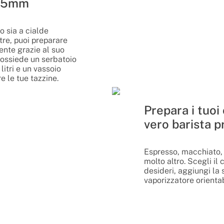
 55mm
o sia a cialde
re, puoi preparare
nte grazie al suo
Possiede un serbatoio
litri e un vassoio
e le tue tazzine.
Prepara i tuoi
vero barista p
Espresso, macchiato,
molto altro. Scegli il 
desideri, aggiungi la 
vaporizzatore orientab