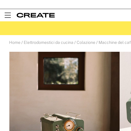
Open
Menu
Home
Elettrodomestici da cucina
Colazione
Macchine del ca