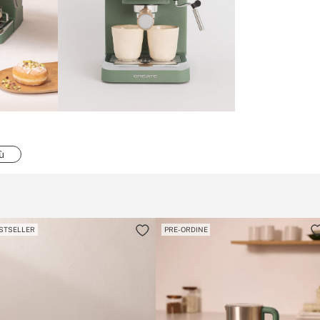
ù
STSELLER
PRE-ORDINE