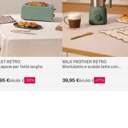
ST RETRO
MILK FROTHER RETRO
tapane per fette larghe
Montalatte e scalda-latte con
caraffa rimovibile
95
39,95
33
27
59,95
54,95