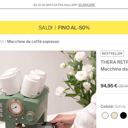
SCARICARE
5% DI SCONTO EXTRA SULL’APP -
SALDI
FINO AL -50%
ffè
Macchine da caffè espresso
BESTSELLER
THERA RET
Macchina da
-
-
Create
94,95
€
129.9
P.V.P
Colore:
Salvia