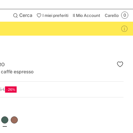
Cerca
I miei preferiti
Il Mio Account
Carello
RO
 caffè espresso
5 €
26