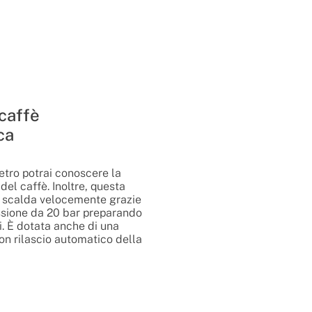
caffè
ca
tro potrai conoscere la
el caffè. Inoltre, questa
i scalda velocemente grazie
ssione da 20 bar preparando
ti. È dotata anche di una
con rilascio automatico della