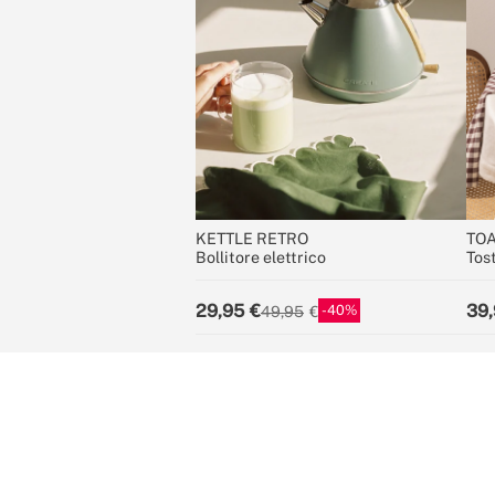
KETTLE RETRO
TOA
Bollitore elettrico
Tos
29,95
39,
40
49,95