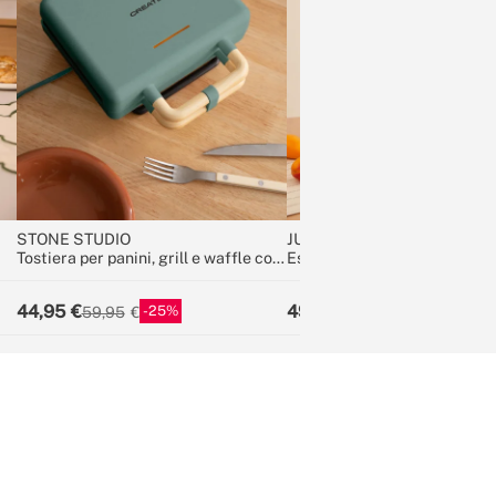
STONE STUDIO
JUICER SLOW MINI
Tostiera per panini, grill e waffle con
Estrattore a estrazione len
piastre intercambiabili
44,95
49,95
25
16
59,95
59,95