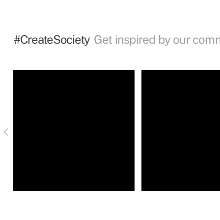
#CreateSociety
Get inspired by our com