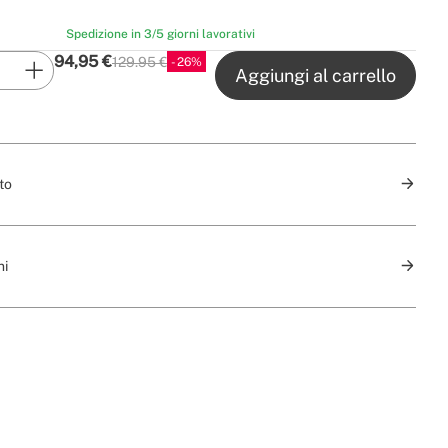
Spedizione in 3/5 giorni lavorativi
94,95
€
129.95 €
26
P.V.P
Aggiungi al carrello
to
ni