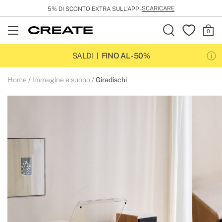
SCARICARE
5% DI SCONTO EXTRA SULL’APP -
Open
Menu
SALDI
FINO AL -50%
Home
Immagine e suono
Giradischi