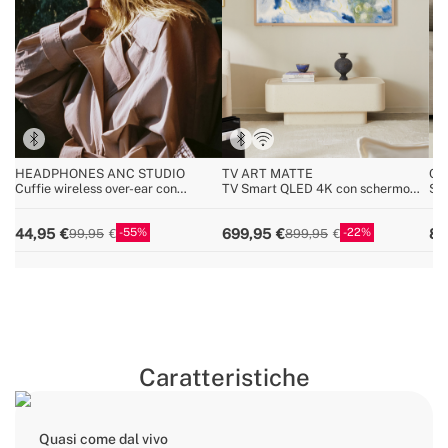
HEADPHONES ANC STUDIO
TV ART MATTE
CY
Cuffie wireless over-ear con
TV Smart QLED 4K con schermo
Sco
cancellazione del rumore
antiriflesso e galleria d'arte
55
22
44,95
699,95
89
99,95
899,95
Caratteristiche
Quasi come dal vivo