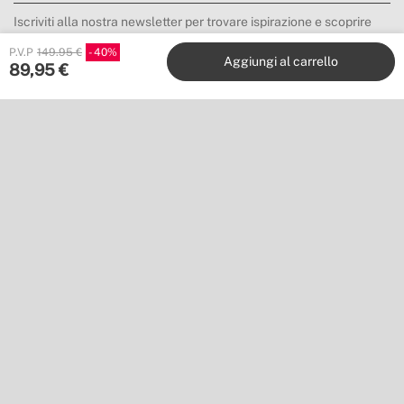
Iscriviti alla nostra newsletter per trovare ispirazione e scoprire
novità e promozioni.
P.V.P
149.95 €
40
Aggiungi al carrello
89,95
€
Mi iscrivo
Posizione
Shipping to
Scarica la nostra app