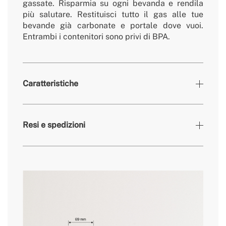
gassate. Risparmia su ogni bevanda e rendila
più salutare. Restituisci tutto il gas alle tue
bevande già carbonate e portale dove vuoi.
Entrambi i contenitori sono privi di BPA.
Caratteristiche
Colori
Argento
Resi e spedizioni
» Materiale(i)
ABS+PET
» Dimensioni
Ø 67 x 372 mm
» Garanzia
2 Anni
qui
» Privo di BPA
Si
» Certificati
LFGB, RoHS
tempi di consegna.
» Capacità
500ml+350ml