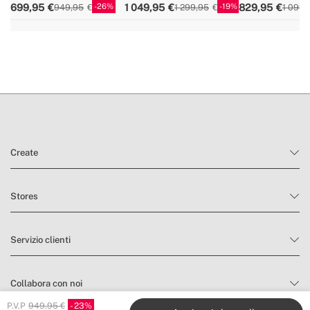
26
19
699,95
1 049,95
829,95
949,95
1 299,95
1 099,
» Larghezza del frigorifero
55 cm
Create
Stores
Servizio clienti
Collabora con noi
P.V.P
949.95 €
23