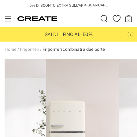
SCARICARE
5% DI SCONTO EXTRA SULL’APP -
Open
Menu
SALDI
FINO AL -50%
Home
Frigoriferi
Frigoriferi combinati a due porte