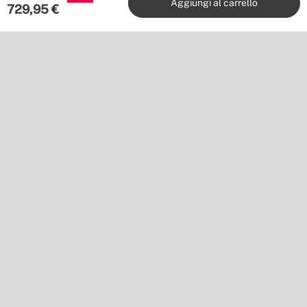
Aggiungi al carrello
729,95
€
Editori
Seguiteci su
Vuoi restare sempre aggiornato?
Iscriviti alla nostra newsletter per trovare ispirazione e scoprire
novità e promozioni.
Mi iscrivo
Posizione
Shipping to