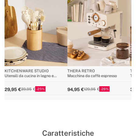
KITCHENWARE STUDIO
THERA RETRO
TO
Utensili da cucina in legno e
Macchina da caffè espresso
Tos
silicone
25
26
29,95
94,95
39
39,95
129,95
Caratteristiche