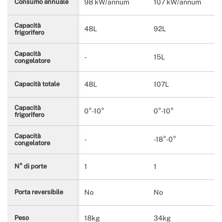
98 kW/annum
107 kW/annum
Consumo annuale
Capacità
48L
92L
frigorifero
Capacità
-
15L
congelatore
48L
107L
Capacità totale
Capacità
0°-10°
0°-10°
frigorifero
Capacità
-
-18°-0°
congelatore
1
1
N° di porte
No
No
Porta reversibile
18kg
34kg
Peso