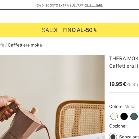
SCARICARE
5% DI SCONTO EXTRA SULL’APP -
SALDI
FINO AL -50%
ffè
Caffettiere moka
THERA MOK
Caffettiera i
-
-
Create
19,95
€
26.95
P.V.P
Colore:
Moka
Opzione:
Senza ada