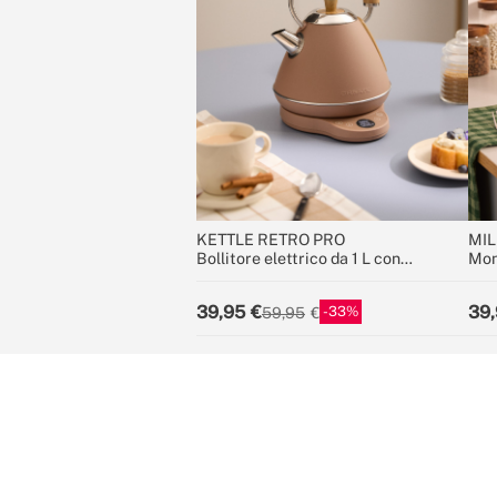
KETTLE RETRO PRO
MIL
Bollitore elettrico da 1 L con
Mon
controllo della temperatura
cara
39,95
39,
33
59,95