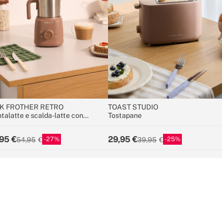
K FROTHER RETRO
TOAST STUDIO
talatte e scalda-latte con
Tostapane
ffa rimovibile
95
29,95
27
25
54,95
39,95