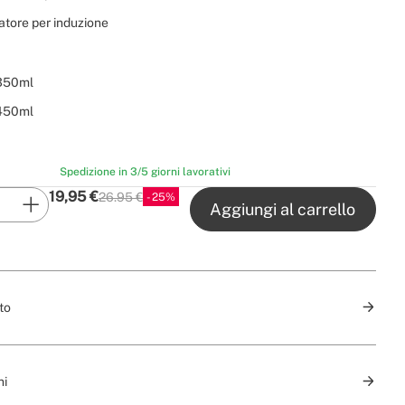
atore per induzione
 350ml
 450ml
Spedizione in 3/5 giorni lavorativi
19,95
€
26.95 €
25
P.V.P
Aggiungi al carrello
to
ni