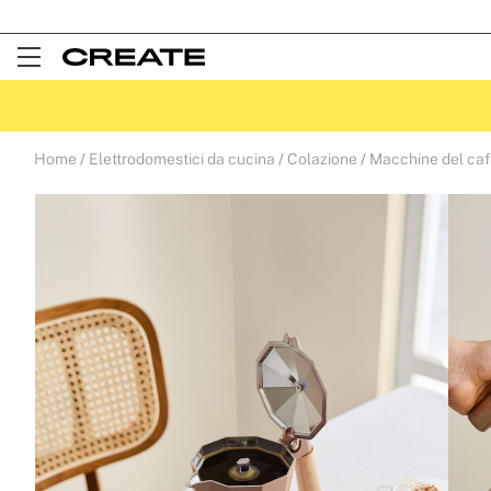
Open
Menu
Home
Elettrodomestici da cucina
Colazione
Macchine del ca