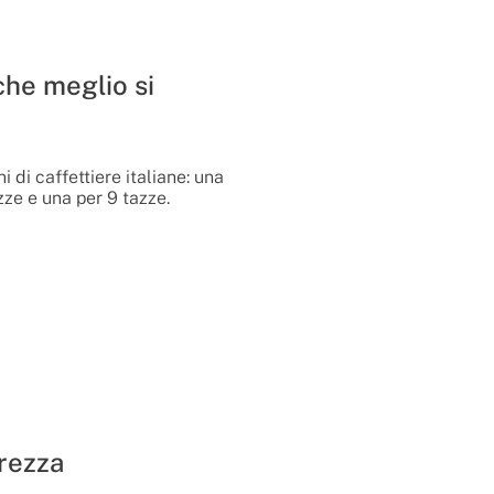
che meglio si
 di caffettiere italiane: una
zze e una per 9 tazze.
urezza