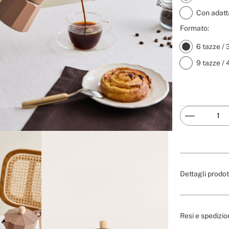
Con adatt
Formato:
6 tazze /
9 tazze /
Dettagli prodot
Resi e spedizio