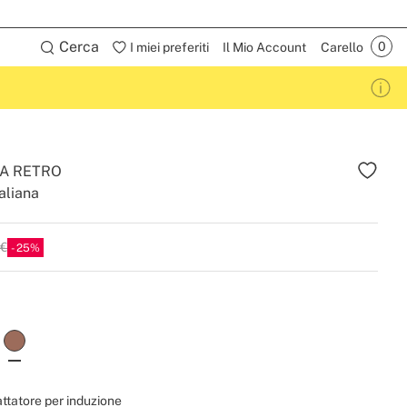
Cerca
I miei preferiti
Il Mio Account
Carello
A RETRO
taliana
 €
25
ttatore per induzione