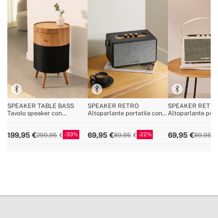
SPEAKER TABLE BASS
SPEAKER RETRO
SPEAKER RETR
Tavolo speaker con
Altoparlante portatile con
Altoparlante port
subwoofer, bluetooth,
Bluetooth, USB e AUX
Bluetooth, USB e
ricarica wireless e cassetto
33
22
199,95
69,95
69,95
299,95
89,95
89,95
portaoggetti