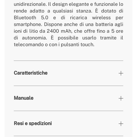
unidirezionale. Il design elegante e funzionale lo
rende adatto a qualsiasi stanza. È dotato di
Bluetooth 5.0 e di ricarica wireless per
smartphone. Dispone anche di una batteria agli
ioni di litio da 2400 mAh, che offre fino a 5 ore
di autonomia. È possibile usarlo tramite il
telecomando o con i pulsanti touch.
Caratteristiche
Colori
Legno naturale
Manuale
» Potenza dei diffusori
4Ω 12Wx2pcs + 8Ω 10Wx2pcs
» Potenza del motore
RMS 20W / Output 44W
Resi e spedizioni
Outputs RCA/AUX
AUX
» Rumore
≥65dB