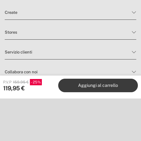
Create
Stores
Servizio clienti
Collabora con noi
P.V.P
159.95 €
25
Aggiungi al carrello
119,95
€
Editori
Seguiteci su
Vuoi restare sempre aggiornato?