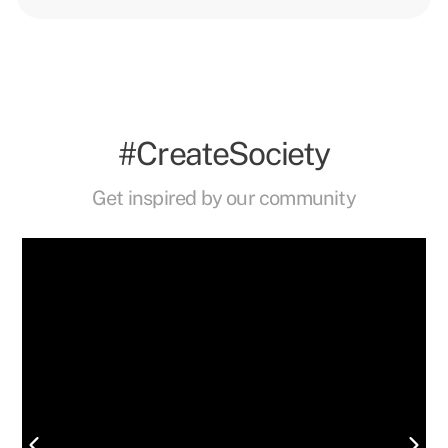
#CreateSociety
Get inspired by our community