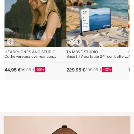
HEADPHONES ANC STUDIO
TV MOVE STUDIO
CY
Cuffie wireless over-ear con
Smart TV portatile 24" con batteria
Asp
cancellazione del rumore
e schermo antiriflesso
25,
55
42
44,95
229,95
12
99,95
399,95