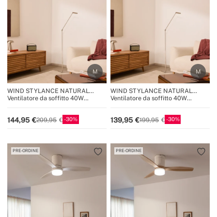
WIND STYLANCE NATURAL
WIND STYLANCE NATURAL
WOOD
WOOD
Ventilatore da soffitto 40W
Ventilatore da soffitto 40W
silenzioso 100% legno varie
silenzioso 100% legno varie
dimensioni
dimensioni
30
30
144,95
139,95
209,95
199,95
PRE-ORDINE
PRE-ORDINE