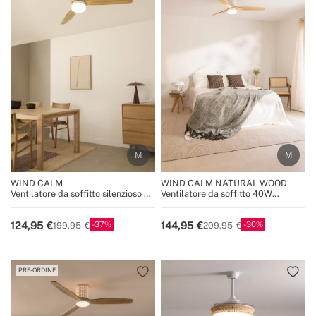
WIND CALM
WIND CALM NATURAL WOOD
Ventilatore da soffitto silenzioso da
Ventilatore da soffitto 40W
40W con pale tecniche in ABS di
silenzioso 100% legno
varie dimensioni
37
30
124,95
144,95
199,95
209,95
PRE-ORDINE