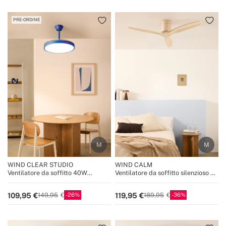
PRE-ORDINE
WIND CLEAR STUDIO
WIND CALM
Ventilatore da soffitto 40W
Ventilatore da soffitto silenzioso da
silenzioso con pale retrattili e luce
40W con pale tecniche in ABS di
LED, varie dimensioni
varie dimensioni
26
36
109,95
119,95
149,95
189,95