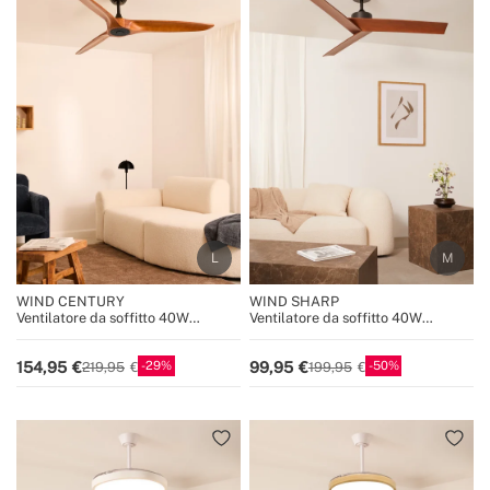
WIND CENTURY
WIND SHARP
Ventilatore da soffitto 40W
Ventilatore da soffitto 40W
silenzioso, 100% legno, varie
silenzioso Ø132 cm
dimensioni
29
50
154,95
99,95
219,95
199,95