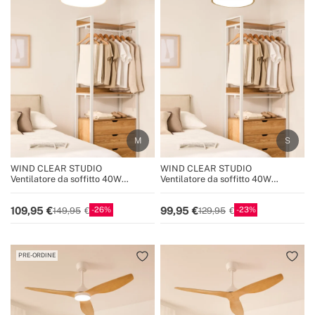
WIND CLEAR STUDIO
WIND CLEAR STUDIO
Ventilatore da soffitto 40W
Ventilatore da soffitto 40W
silenzioso con pale retrattili e luce
silenzioso con pale retrattili e luce
LED, varie dimensioni
LED, varie dimensioni
26
23
109,95
99,95
149,95
129,95
PRE-ORDINE