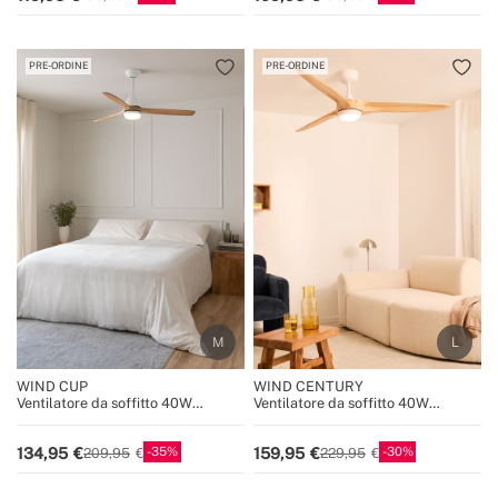
PRE-ORDINE
PRE-ORDINE
WIND CUP
WIND CENTURY
Ventilatore da soffitto 40W
Ventilatore da soffitto 40W
silenzioso Ø132 cm 100% legno
silenzioso, 100% legno, varie
dimensioni
35
30
134,95
159,95
209,95
229,95