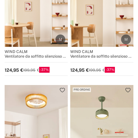
WIND CALM
WIND CALM
Ventilatore da soffitto silenzioso da
Ventilatore da soffitto silenzioso da
40W con pale tecniche in ABS di
40W con pale tecniche in ABS di
varie dimensioni
varie dimensioni
37
37
124,95
124,95
199,95
199,95
PRE-ORDINE