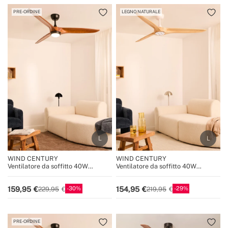
PRE-ORDINE
LEGNO NATURALE
WIND CENTURY
WIND CENTURY
Ventilatore da soffitto 40W
Ventilatore da soffitto 40W
silenzioso, 100% legno, varie
silenzioso, 100% legno, varie
dimensioni
dimensioni
30
29
159,95
154,95
229,95
219,95
PRE-ORDINE