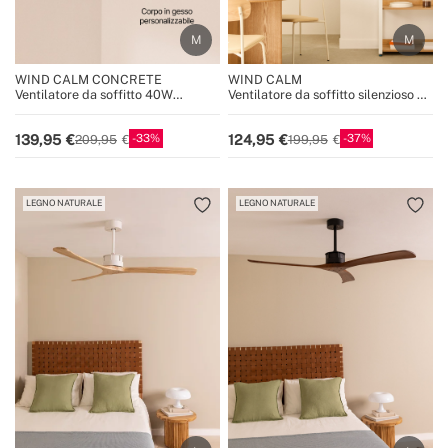
WIND CALM CONCRETE
WIND CALM
Ventilatore da soffitto 40W
Ventilatore da soffitto silenzioso da
silenzioso Ø132cm in legno 100%
40W con pale tecniche in ABS di
con corpo in gesso
varie dimensioni
33
37
139,95
124,95
209,95
199,95
personalizzabile
LEGNO NATURALE
LEGNO NATURALE