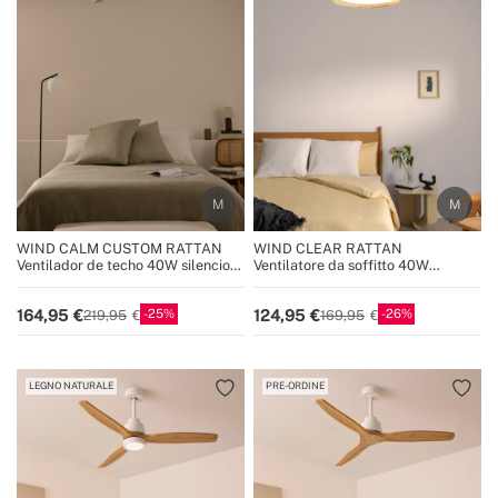
WIND CALM CUSTOM RATTAN
WIND CLEAR RATTAN
Ventilador de techo 40W silencioso
Ventilatore da soffitto 40W
Ø132 cm con luz LED en cuerpo y
silenzioso Ø108cm lame retrattili
lámpara
con luce LED da 36W
25
26
164,95
124,95
219,95
169,95
LEGNO NATURALE
PRE-ORDINE