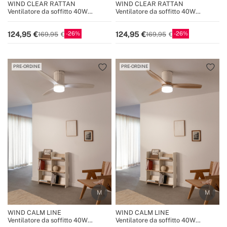
WIND CLEAR RATTAN
WIND CLEAR RATTAN
Ventilatore da soffitto 40W
Ventilatore da soffitto 40W
silenzioso Ø108cm lame retrattili
silenzioso Ø108cm lame retrattili
con luce LED da 36W
con luce LED da 36W
26
26
124,95
124,95
169,95
169,95
PRE-ORDINE
PRE-ORDINE
WIND CALM LINE
WIND CALM LINE
Ventilatore da soffitto 40W
Ventilatore da soffitto 40W