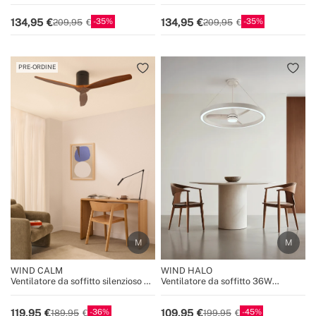
silenzioso Ø132 cm 100% legno
silenzioso Ø132 cm 100% legno
35
35
134,95
134,95
209,95
209,95
PRE-ORDINE
WIND CALM
WIND HALO
Ventilatore da soffitto silenzioso da
Ventilatore da soffitto 36W
40W con pale tecniche in ABS di
silenzioso Ø108cm con anello
varie dimensioni
luminoso LED
36
45
119,95
109,95
189,95
199,95