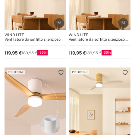
WIND LITE
WIND LITE
Ventilatore da soffitto silenzioso
Ventilatore da soffitto silenzioso
40W Ø132 cm adatto per interni ed
40W Ø132 cm adatto per interni ed
esterni
esterni
36
36
119,95
119,95
189,95
189,95
PRE-ORDINE
PRE-ORDINE