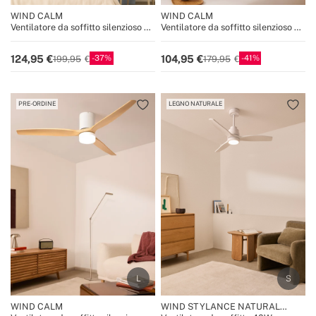
WIND CALM
WIND CALM
Ventilatore da soffitto silenzioso da
Ventilatore da soffitto silenzioso da
40W con pale tecniche in ABS di
40W con pale tecniche in ABS di
varie dimensioni
varie dimensioni
37
41
124,95
104,95
199,95
179,95
PRE-ORDINE
LEGNO NATURALE
WIND CALM
WIND STYLANCE NATURAL