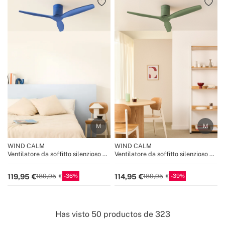
WIND CALM
WIND CALM
Ventilatore da soffitto silenzioso da
Ventilatore da soffitto silenzioso da
40W con pale tecniche in ABS di
40W con pale tecniche in ABS di
varie dimensioni
varie dimensioni
36
39
119,95
114,95
189,95
189,95
Has visto
50
productos de
323