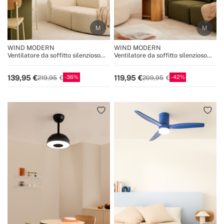
WIND MODERN
WIND MODERN
Ventilatore da soffitto silenzioso
Ventilatore da soffitto silenzioso
40W con luce LED disponibile in
40W con luce LED disponibile in
varie dimensioni
varie dimensioni
36
42
139,95
119,95
219,95
209,95