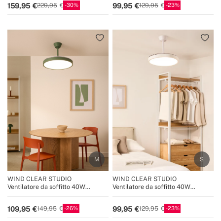
30
23
159,95
99,95
229,95
129,95
WIND CLEAR STUDIO
WIND CLEAR STUDIO
Ventilatore da soffitto 40W
Ventilatore da soffitto 40W
silenzioso con pale retrattili e luce
silenzioso con pale retrattili e luce
LED, varie dimensioni
LED, varie dimensioni
26
23
109,95
99,95
149,95
129,95