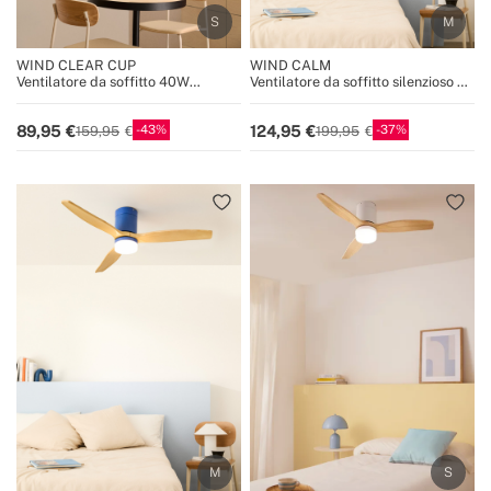
WIND CLEAR CUP
WIND CALM
Ventilatore da soffitto 40W
Ventilatore da soffitto silenzioso da
silenzioso Ø55cm a pale retrattili
40W con pale tecniche in ABS di
con luce LED
varie dimensioni
43
37
89,95
124,95
159,95
199,95