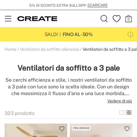
SPEDIZIONE GRATUITA DA 99€
Open
Menu
SALDI
FINO AL -50%
Home
Ventilatori da soffitto silenziosi
Ventilatori da soffitto a 3 pa
Ventilatori da soffitto a 3 pale
Se cerchi efficienza e stile, i nostri ventilatori da soffitto
a 3 pale con luce sono la scelta ideale. Con un design
che massimizza il flusso d'aria e una luce morbida,
questi ventilatori sono perfetti per chi desidera una casa
Vedere di più
fresca e luminosa senza perdere il tocco di modernità.
323
prodotto
Goditi un ambiente piacevole e ben illuminato in ogni
momento!
PRE-ORDINE