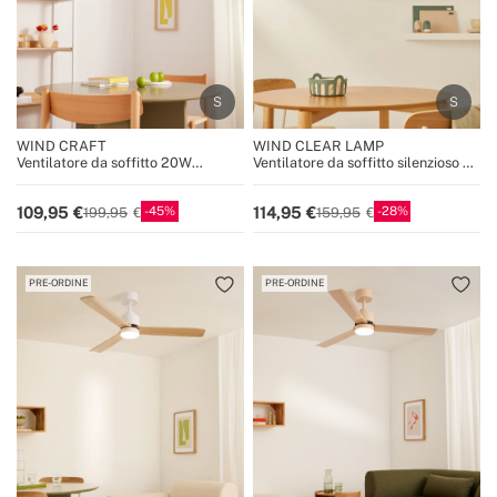
WIND CRAFT
WIND CLEAR LAMP
Ventilatore da soffitto 20W
Ventilatore da soffitto silenzioso da
silenzioso Ø58cm pale direzionali
40W Ø55cm con pale retrattili e
con luce LED
luce LED
45
28
109,95
114,95
199,95
159,95
PRE-ORDINE
PRE-ORDINE