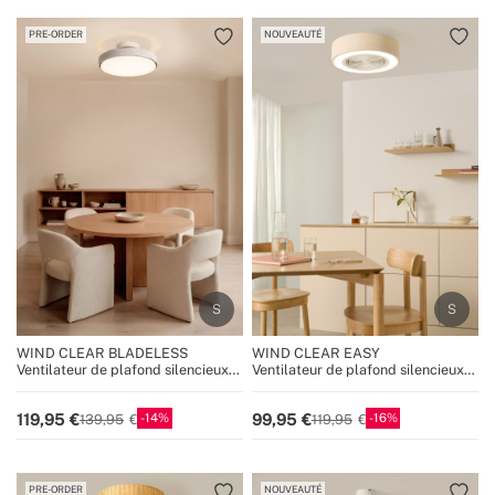
dans chaque espace et garantir un confort optimal
toute l’année.
PRE-ORDER
NOUVEAUTÉ
WIND CLEAR BLADELESS
WIND CLEAR EASY
Ventilateur de plafond silencieux
Ventilateur de plafond silencieux
56W sans pales Ø50 cm avec
40W Ø50 cm avec pales
lumière LED intégrée au corps et
dissimulées et lumière LED
14
16
119,95
99,95
139,95
119,95
éclairage t
PRE-ORDER
NOUVEAUTÉ