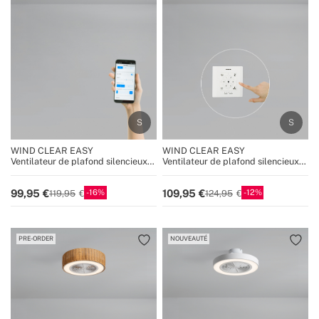
WIND CLEAR EASY
WIND CLEAR EASY
Ventilateur de plafond silencieux
Ventilateur de plafond silencieux
40W Ø50 cm avec pales
40W Ø50 cm avec pales
dissimulées et lumière LED
dissimulées et lumière LED
16
12
99,95
109,95
119,95
124,95
PRE-ORDER
NOUVEAUTÉ