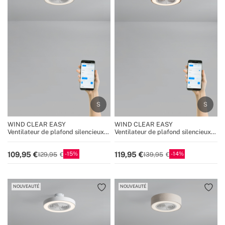
WIND CLEAR EASY
WIND CLEAR EASY
Ventilateur de plafond silencieux
Ventilateur de plafond silencieux
40W Ø50 cm avec pales
40W Ø50 cm avec pales
dissimulées et lumière LED
dissimulées et lumière LED
15
14
109,95
119,95
129,95
139,95
NOUVEAUTÉ
NOUVEAUTÉ