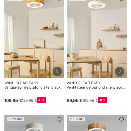
WIND CLEAR EASY
WIND CLEAR EASY
Ventilateur de plafond silencieux
Ventilateur de plafond silencieux
40W Ø50 cm avec pales
40W Ø50 cm avec pales
dissimulées et lumière LED
dissimulées et lumière LED
15
18
109,95
89,95
129,95
109,95
NOUVEAUTÉ
PRE-ORDER