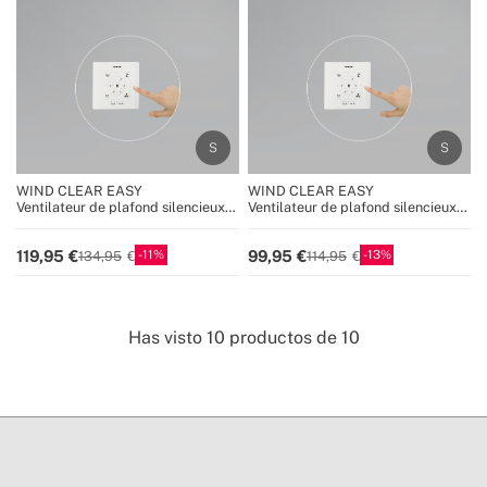
WIND CLEAR EASY
WIND CLEAR EASY
Ventilateur de plafond silencieux
Ventilateur de plafond silencieux
40W Ø50 cm avec pales
40W Ø50 cm avec pales
dissimulées et lumière LED
dissimulées et lumière LED
11
13
119,95
99,95
134,95
114,95
Has visto
10
productos de
10