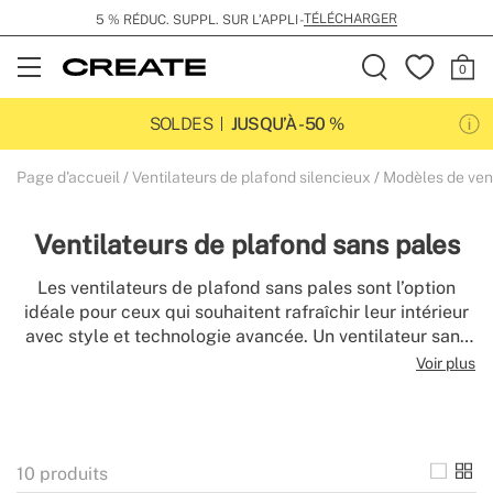
TÉLÉCHARGER
5 % RÉDUC. SUPPL. SUR L’APPLI -
Open
Menu
SOLDES
JUSQU’À -50 %
Page d'accueil
Ventilateurs de plafond silencieux
Modèles de vent
Ventilateurs de plafond sans pales
Les ventilateurs de plafond sans pales sont l’option
idéale pour ceux qui souhaitent rafraîchir leur intérieur
avec style et technologie avancée. Un ventilateur sans
pales de plafond offre une ventilation silencieuse,
Voir plus
efficace et sécurisée, grâce à son système sans pales
visibles ou avec pales dissimulées qui assure une
finition plus épurée et moderne. Chez Create, découvrez
des modèles avec éclairage LED, télécommande et
10
produits
plusieurs vitesses, conçus pour s’intégrer avec élégance