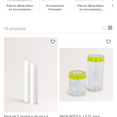
Pièces détachées
Accessoires
Pièces détachées
Pi
et accessoires
friteuses
et accessoires
e
mixeurs
robot de cuisine
10
produits
Pack de 2 rouleaux de sacs à
PACK POTS 1L + 2,2L pour