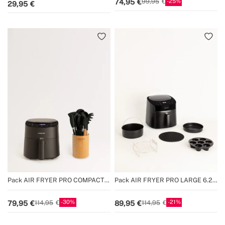
25
74,95
99,95
29,95
Pack AIR FRYER PRO COMPACT
Pack AIR FRYER PRO LARGE 6.2 L
3.5 L + Set d'ustensiles de cuisine
+ Accessoires
30
21
79,95
89,95
114,95
114,95