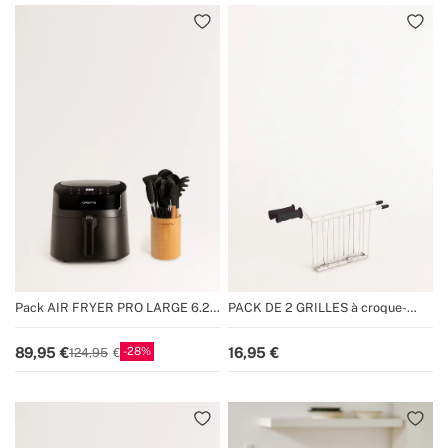
Pack AIR FRYER PRO LARGE 6.2 L
PACK DE 2 GRILLES à croque-
+ Set d'ustensiles de cuisine
monsieur pour Toast Retro Petit et
Toast Stylance Petit
28
89,95
16,95
124,95