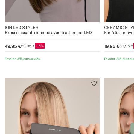
ION LED STYLER
CERAMIC STY
Brosse lissante ionique avec traitement LED
Fer à lisser a
16
49,95
19,95
59,95
39,95
Envoi en 3/5 jours ouvrés
Envoi en 3/5 jours ou