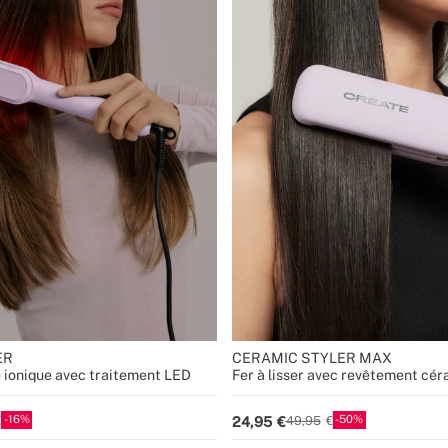
ER
CERAMIC STYLER MAX
e ionique avec traitement LED
Fer à lisser avec revêtement cé
16
50
24,95
49,95