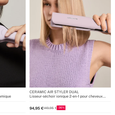
CERAMIC AIR STYLER DUAL
ramique
Lisseur-séchoir ionique 2-en-1 pour cheveux
mouillés ou secs avec revêtement en céramique
36
94,95
149,95