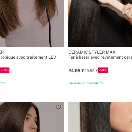
ER
CERAMIC STYLER MAX
e ionique avec traitement LED
Fer à lisser avec revêtement cé
16
50
24,95
49,95
vrés
Envoi en 3/5 jours ouvrés