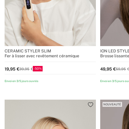
CERAMIC STYLER SLIM
ION LED STYL
Fer à lisser avec revêtement céramique
Brosse lissant
50
19,95
49,95
39,95
59,95
Envoi en 3/5 jours ouvrés
Envoi en 3/5 jours ou
NOUVEAUTÉ