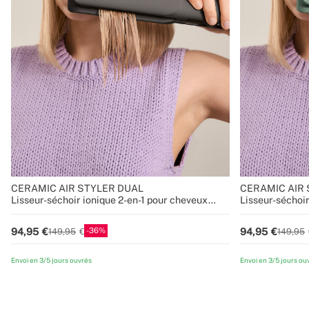
CERAMIC AIR STYLER DUAL
CERAMIC AIR 
Lisseur-séchoir ionique 2-en-1 pour cheveux
Lisseur-séchoir
mouillés ou secs avec revêtement en céramique
mouillés ou se
36
94,95
94,95
149,95
149,95
Envoi en 3/5 jours ouvrés
Envoi en 3/5 jours ou