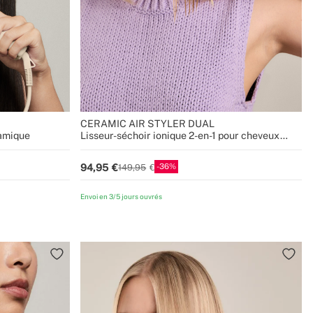
CERAMIC AIR STYLER DUAL
ramique
Lisseur-séchoir ionique 2-en-1 pour cheveux
mouillés ou secs avec revêtement en céramique
36
94,95
149,95
Envoi en 3/5 jours ouvrés