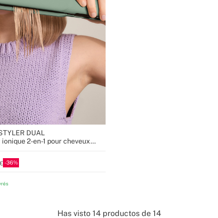
STYLER DUAL
 ionique 2-en-1 pour cheveux
cs avec revêtement en céramique
36
vrés
Has visto
14
productos de
14