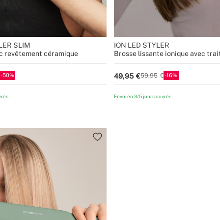
LER SLIM
ION LED STYLER
vec revêtement céramique
Brosse lissante ionique avec tr
50
16
49,95
59,95
vrés
Envoi en 3/5 jours ouvrés