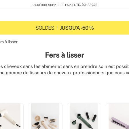
TÉLÉCHARGER
5 % RÉDUC. SUPPL. SUR L’APPLI -
SOLDES
JUSQU’À -50 %
rs à lisser
Fers à lisser
os cheveux sans les abîmer et sans en prendre soin est possib
ne gamme de lisseurs de cheveux professionnels que nous v
 Un lisseur à cheveux et les lisseurs CREATE s'adaptent à vos
et ne les abîment pas.