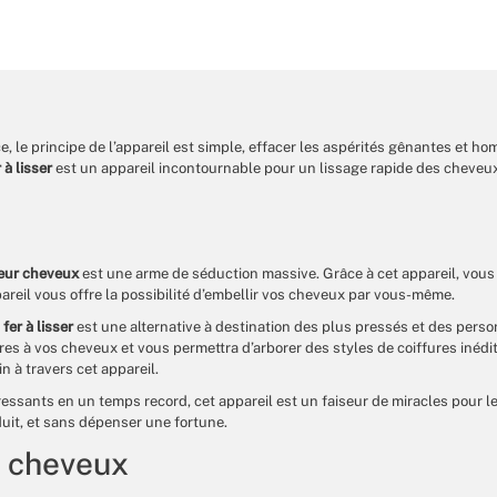
 le principe de l’appareil est simple, effacer les aspérités gênantes et hom
 à lisser
est un appareil incontournable pour un lissage rapide des cheveux
seur cheveux
est une arme de séduction massive. Grâce à cet appareil, vous 
areil vous offre la possibilité d’embellir vos cheveux par vous-même.
e
fer à lisser
est une alternative à destination des plus pressés et des per
ires à vos cheveux et vous permettra d’arborer des styles de coiffures inédit
n à travers cet appareil.
téressants en un temps record, cet appareil est un faiseur de miracles pour 
duit, et sans dépenser une fortune.
r cheveux