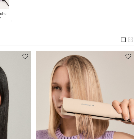
èche
x