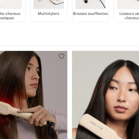
he-cheveux
Multistylers
Brosses soufflantes
Lisseurs s
ioniques
cheveu