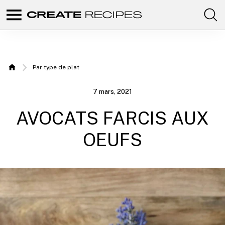
Comunidad
Create
de
recetas
Recipes |
para
elaborar
Recettes
con
Par type de plat
tus
Home
productos
à
favoritos
7 mars, 2021
de
réaliser
CREATE.
AVOCATS FARCIS AUX
avec
votre
OEUFS
Chefbot