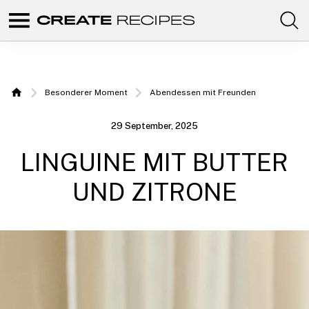
Comunidad
Create
de
recetas
Recipes |
para
elaborar
Rezepte,
con
Besonderer Moment
Abendessen mit Freunden
tus
Home
productos
die Sie mit
favoritos
29 September, 2025
de
Ihrem
CREATE.
LINGUINE MIT BUTTER
Chefbot
zubereiten
UND ZITRONE
können