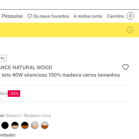
Pesquisa
Os meus favoritos
A minha conta
Carrinho
RAL
ANCE NATURAL WOOD
 teto 40W silencioso 100% madeira vários tamanhos
95 €
23
or:
Branco / Madeira clara
tilador: