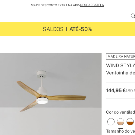
DESCARGATELA
5% DE DESCONTO EXTRA NA APP -
SALDOS
ATÉ -50%
MADEIRA NATU
WIND STYL
Ventoinha de
-
-
Create
144,95
€
189.
P.V.P
Cor do ventilad
Tamanho do ven