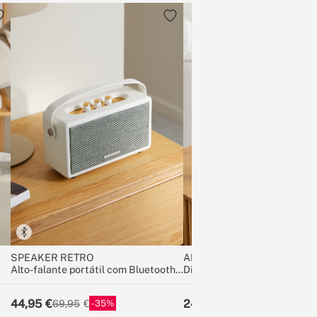
SPEAKER RETRO
AROMA CERAMIC
Alto-falante portátil com Bluetooth,
Difusor de aromas de cerâm
USB e AUX
44,95
24,95
35
37
69,95
39,95