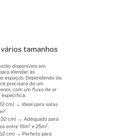
 vários tamanhos
estão disponíveis em
para atender às
us espaços. Dependendo da
ocê precisará de um
menor, com um fluxo de ar
 específica:
12 cm) → Ideal para salas
m².
Ø132 cm) → Adequado para
s entre 10m² e 25m².
152 cm) → Perfeito para