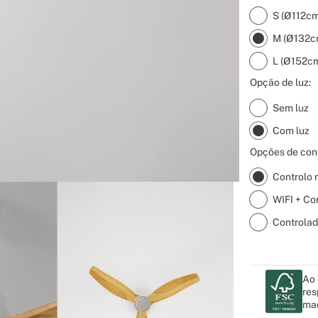
S (Ø112cm
M (Ø132c
L (Ø152c
Opção de luz:
Sem luz
Com luz
Opções de cont
Controlo 
WIFI + Co
Controlad
Ao 
res
mad