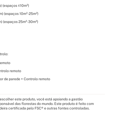
) (espaços ≤10m²)
m) (espaços 10m²-25m²)
m) (espaços 25m²-30m²)
rolo:
remoto
ntrolo remoto
or de parede + Controlo remoto
escolher este produto, você está apoiando a gestão
ponsável das florestas do mundo. Este produto é feito com
eira certificada pelo FSC® e outras fontes controladas.