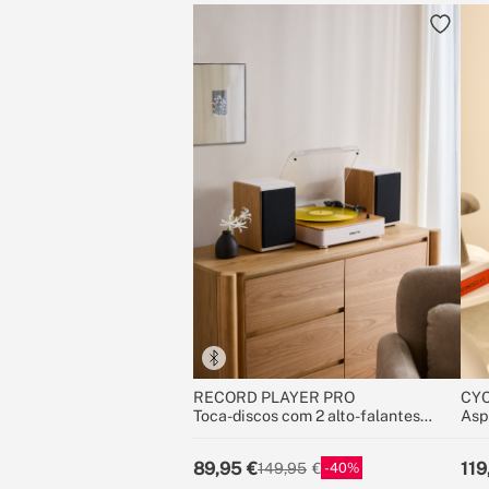
RECORD PLAYER PRO
CYC
Toca-discos com 2 alto-falantes
Asp
externos, Bluetooth e saída RCA
bat
89,95
119
40
149,95