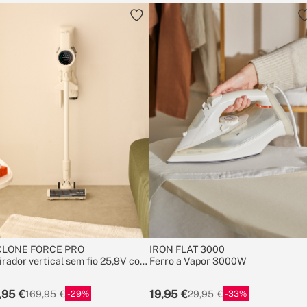
LONE FORCE PRO
IRON FLAT 3000
irador vertical sem fio 25,9V com
Ferro a Vapor 3000W
eria de longa duração
,95
19,95
29
33
169,95
29,95