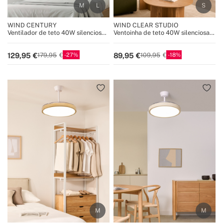
WIND CENTURY
WIND CLEAR STUDIO
Ventilador de teto 40W silencioso,
Ventoinha de teto 40W silenciosa
100% madeira, vários tamanhos
com pás retráteis e luz LED, vários
tamanhos
27
18
129,95
89,95
179,95
109,95