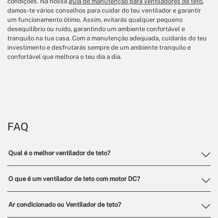
condições. Na nossa
guia de manutenção para ventiladores de teto
,
damos-te vários conselhos para cuidar do teu ventilador e garantir
um funcionamento ótimo. Assim, evitarás qualquer pequeno
desequilíbrio ou ruído, garantindo um ambiente confortável e
tranquilo na tua casa. Com a manutenção adequada, cuidarás do teu
investimento e desfrutarás sempre de um ambiente tranquilo e
confortável que melhora o teu dia a dia.
FAQ
Qual é o melhor ventilador de teto?
O melhor ventilador de teto é aquele que melhor se adapta à
O que é um ventilador de teto com motor DC?
divisão onde é instalado. Faça a sua escolha em função das
características e funcionalidades dos melhores ventiladores
O motor DC de um ventilador de teto é muito mais eficiente,
de teto: Motor DC, silencioso, com luz, Wi-Fi. Escolha o
Ar condicionado ou Ventilador de teto?
silencioso, resistente e duradouro do que qualquer outro tipo
ventilador de teto com o design e o estilo de que mais gosta.