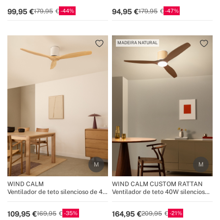
44
47
99,95
94,95
179,95
179,95
MADEIRA NATURAL
WIND CALM
WIND CALM CUSTOM RATTAN
Ventilador de teto silencioso de 40
Ventilador de teto 40W silencioso
W com pás técnicas em ABS de
Ø132 cm com luz LED no corpo e
vários tamanhos
lâmpada
35
21
109,95
164,95
169,95
209,95