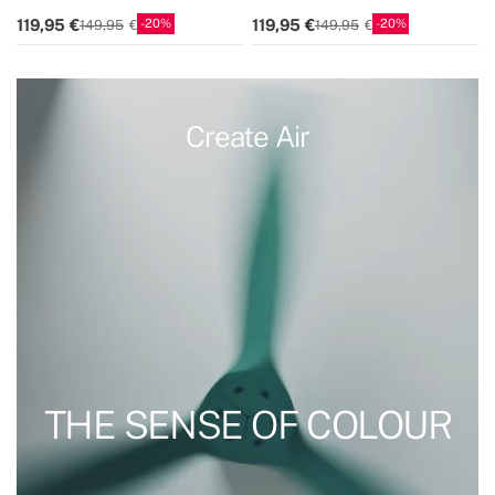
LED
LED
20
20
119,95
119,95
149,95
149,95
Create Air
THE SENSE OF COLOUR