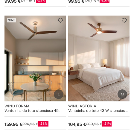
23
23
99,95
99,95
129,95
129,95
NOVO
WIND FORMA
WIND ASTORIA
Ventoinha de teto silenciosa 45 W
Ventoinha de teto 43 W silenciosa
Ø152 cm com luz ambiente
Ø132 cm com luz LED
opcional
28
21
159,95
164,95
224,95
209,95