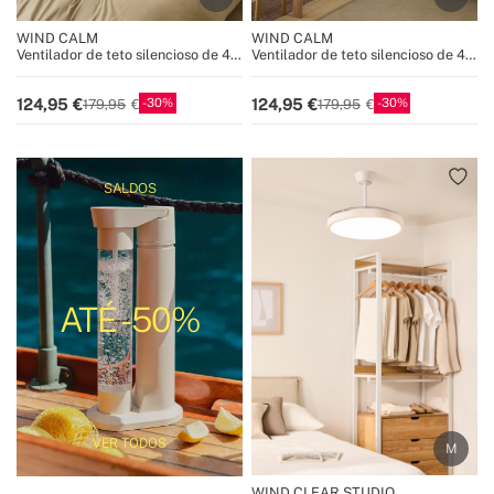
WIND CALM
WIND CALM
Ventilador de teto silencioso de 40
Ventilador de teto silencioso de 40
W com pás técnicas em ABS de
W com pás técnicas em ABS de
vários tamanhos
vários tamanhos
30
30
124,95
124,95
179,95
179,95
SALDOS
ATÉ -50%
VER TODOS
WIND CLEAR STUDIO