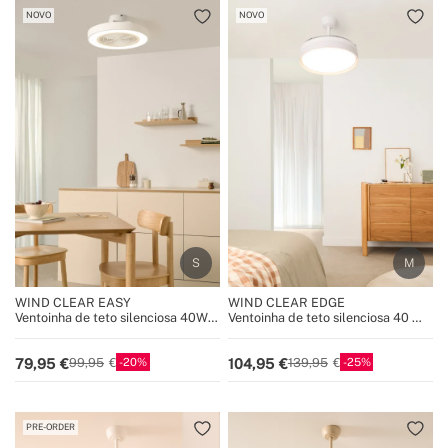
NOVO
NOVO
WIND CLEAR EASY
WIND CLEAR EDGE
Ventoinha de teto silenciosa 40W
Ventoinha de teto silenciosa 40 W
Ø50 cm com pás ocultas e luz LED
Ø107 cm com pás retráteis e luz
LED
20
25
79,95
104,95
99,95
139,95
PRE-ORDER