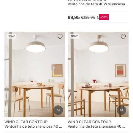
Ventoinha de teto 40W silenciosa
com pás retráteis e luz LED, vários
tamanhos
23
99,95
129,95
NOVO
NOVO
WIND CLEAR CONTOUR
WIND CLEAR CONTOUR
Ventoinha de teto silenciosa 40 W
Ventoinha de teto silenciosa 40 W
Ø107 cm com pás retráteis e luz
Ø107 cm com pás retráteis e luz