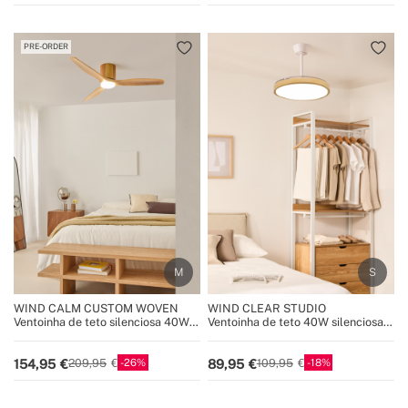
PRE-ORDER
WIND CALM CUSTOM WOVEN
WIND CLEAR STUDIO
Ventoinha de teto silenciosa 40W
Ventoinha de teto 40W silenciosa
Ø132 cm em madeira 100% com
com pás retráteis e luz LED, vários
luz LED
tamanhos
26
18
154,95
89,95
209,95
109,95