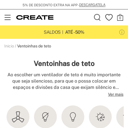
ENVIO GRÁTIS POR 99€
Open
Menu
SALDOS
ATÉ -50%
Inicio
Ventoinhas de teto
Ventoinhas de teto
Ao escolher um ventilador de teto é muito importante
que seja silencioso, para que o possa colocar em
espaços e divisões da casa que exijam silêncio e
conforto, como um quarto ou um escritório, mas
Ver mais
também numa divisão maior. As nossas
ventiladores de
teto
são muito silenciosos, pois a maioria deles tem um
motor DC, o que lhes permite rodar a diferentes
velocidades sem emitir praticamente nenhum som. Com
eles pode trabalhar, dormir ou relaxar enquanto