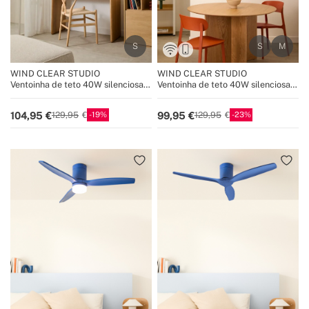
WIND CLEAR STUDIO
WIND CLEAR STUDIO
Ventoinha de teto 40W silenciosa
Ventoinha de teto 40W silenciosa
com pás retráteis e luz LED, vários
com pás retráteis e luz LED, vários
tamanhos
tamanhos
19
23
104,95
99,95
129,95
129,95