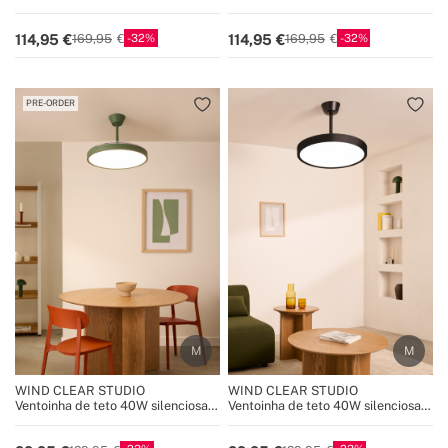
W com pás técnicas em ABS de
W com pás técnicas em ABS de
vários tamanhos
vários tamanhos
32
32
114,95
114,95
169,95
169,95
PRE-ORDER
WIND CLEAR STUDIO
WIND CLEAR STUDIO
Ventoinha de teto 40W silenciosa
Ventoinha de teto 40W silenciosa
com pás retráteis e luz LED, vários
com pás retráteis e luz LED, vários
tamanhos
tamanhos