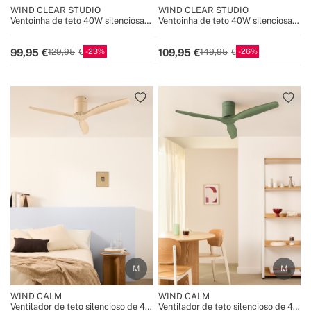
WIND CLEAR STUDIO
WIND CLEAR STUDIO
Ventoinha de teto 40W silenciosa
Ventoinha de teto 40W silenciosa
com pás retráteis e luz LED, vários
com pás retráteis e luz LED, vários
tamanhos
tamanhos
23
26
99,95
109,95
129,95
149,95
WIND CALM
WIND CALM
Ventilador de teto silencioso de 40
Ventilador de teto silencioso de 40