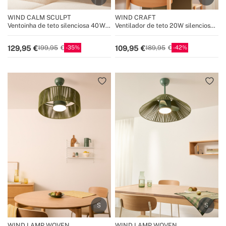
WIND CALM SCULPT
WIND CRAFT
Ventoinha de teto silenciosa 40 W
Ventilador de teto 20W silencioso
Ø132 cm com luz LED
Ø58cm lâminas direcionais com luz
LED
35
42
129,95
109,95
199,95
189,95
WIND LAMP WOVEN
WIND LAMP WOVEN