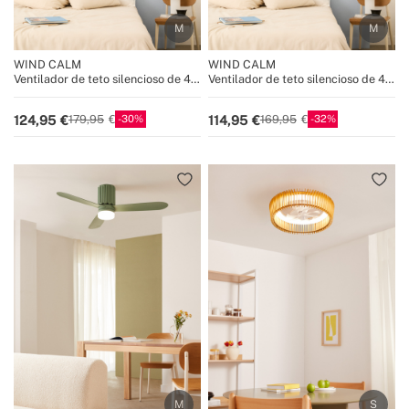
WIND CALM
WIND CALM
Ventilador de teto silencioso de 40
Ventilador de teto silencioso de 40
W com pás técnicas em ABS de
W com pás técnicas em ABS de
vários tamanhos
vários tamanhos
30
32
124,95
114,95
179,95
169,95