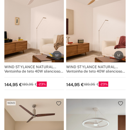
WIND STYLANCE NATURAL
WIND STYLANCE NATURAL
WOOD
WOOD
Ventoinha de teto 40W silencioso
Ventoinha de teto 40W silencioso
100% madeira vários tamanhos
100% madeira vários tamanhos
23
23
144,95
144,95
189,95
189,95
NOVO