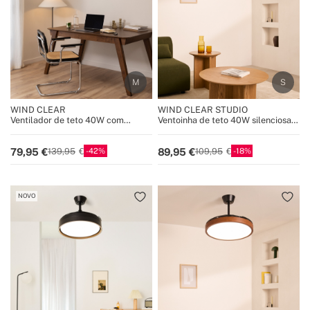
WIND CLEAR
WIND CLEAR STUDIO
Ventilador de teto 40W com
Ventoinha de teto 40W silenciosa
lâminas retrácteis silenciosas e luz
com pás retráteis e luz LED, vários
LED de vários tamanhos
tamanhos
42
18
79,95
89,95
139,95
109,95
NOVO