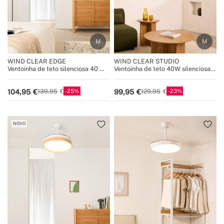
WIND CLEAR EDGE
WIND CLEAR STUDIO
Ventoinha de teto silenciosa 40 W
Ventoinha de teto 40W silenciosa
Ø107 cm com pás retráteis e luz
com pás retráteis e luz LED, vários
LED
tamanhos
25
23
104,95
99,95
139,95
129,95
NOVO