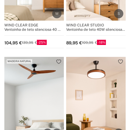
WIND CLEAR EDGE
WIND CLEAR STUDIO
Ventoinha de teto silenciosa 40 W
Ventoinha de teto 40W silenciosa
Ø107 cm com pás retráteis e luz
com pás retráteis e luz LED, vários
LED
tamanhos
25
18
104,95
89,95
139,95
109,95
MADEIRA NATURAL