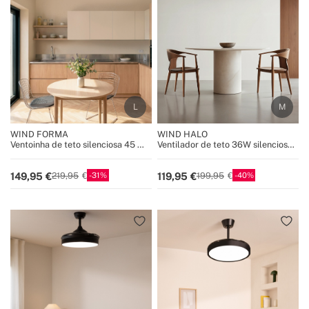
WIND FORMA
WIND HALO
Ventoinha de teto silenciosa 45 W
Ventilador de teto 36W silencioso
Ø152 cm com luz ambiente
Ø108cm com aro de luz LED
opcional
31
40
149,95
119,95
219,95
199,95