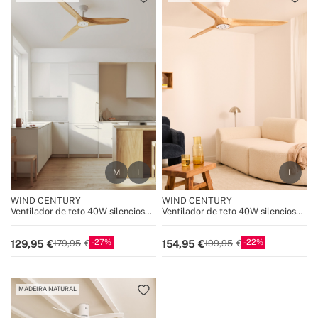
WIND CENTURY
WIND CENTURY
Ventilador de teto 40W silencioso,
Ventilador de teto 40W silencioso,
100% madeira, vários tamanhos
100% madeira, vários tamanhos
27
22
129,95
154,95
179,95
199,95
MADEIRA NATURAL