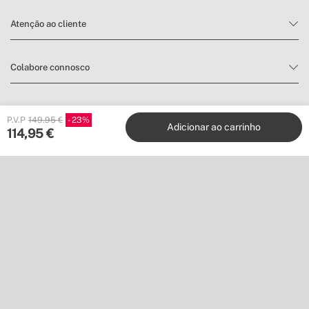
Atenção ao cliente
Colabore connosco
Editoras
P.V.P
149.95 €
23
Adicionar ao carrinho
114,95
€
Siga-nos em
Não queres perder nada?
Subscreva a nossa newsletter para encontrar inspiração e
descobrir novidades e promoções.
Inscrever-me