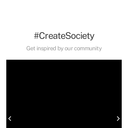
#CreateSociety
Get inspired by our community