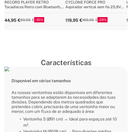
RECORD PLAYER RETRO
CYCLONE FORCE PRO
LU
Tocadiscos Retro com Bluetooth,
Aspirador vertical sem fio 25,9V
Mal
USB, SD, MicroSD e gravador /
com bateria de longa duração
ca
reprodutor de MP3
mul
35
29
44,95
119,95
11
69,95
169,95
Características
Disponível em vários tamanhos
As nossas ventoinhas estão disponíveis em diferentes
tamanhos para se adaptarem às necessidades das tuas
divisões. Dependendo dos metros quadrados que
pretendes cobrir, precisarás de uma ventoinha maior ou
menor, com um fluxo de ar adequado à área:
Ventoinha S (Ø91 cm) → Ideal para espaços até 10
m².
Ventoinha M (Ø108 cm) → Para divisões médias