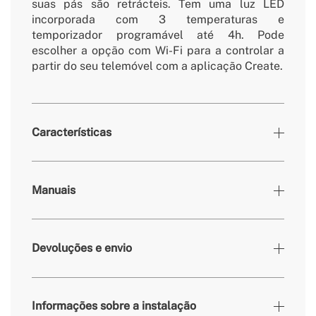
suas pás são retrácteis. Tem uma luz LED
incorporada com 3 temperaturas e
temporizador programável até 4h. Pode
escolher a opção com Wi-Fi para a controlar a
partir do seu telemóvel com a aplicação Create.
Características
Cores
Sálvia
Manuais
» Brilho
3360 / 4200 lm
» Saída de luz
24W / 36W
Devoluções e envio
» Temporizador
1h, 2h, 4h
» Temp. da cor
2700K, 3300K, 4000K
» Caudal de ar (m³)
70/83/108/134/153/172 m³/min
Informações sobre a instalação
» Potência do motor
40W