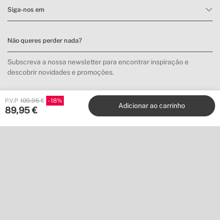
Siga-nos em
Não queres perder nada?
Subscreva a nossa newsletter para encontrar inspiração e
descobrir novidades e promoções.
P.V.P
109.95 €
18
Inscrever-me
Adicionar ao carrinho
89,95
€
Localização
Shipping to
Descarregue a nossa app