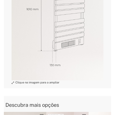
» Comando a Distância
Sim
» Comprimento do cabo
1.25m
» Elemento de aquecimento
Resistência
» Peso
5.5Kg
» Tensão
230V
» Wifi
Sim
» Temperatura máxima
40℃
Descubra mais opções