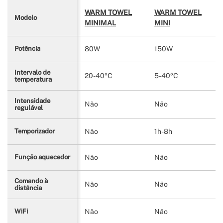
WARM TOWEL
WARM TOWEL
Modelo
MINIMAL
MINI
80W
150W
Potência
Intervalo de
20-40ºC
5-40ºC
temperatura
Intensidade
Não
Não
regulável
Não
1h-8h
Temporizador
Não
Não
Função aquecedor
Comando à
Não
Não
distância
Não
Não
WiFi