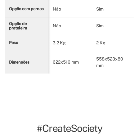
Não
Sim
Opção com pernas
Opção de
Não
Sim
prateleira
3.2 Kg
2 Kg
Peso
558x523x80
622x516 mm
Dimensões
mm
#CreateSociety