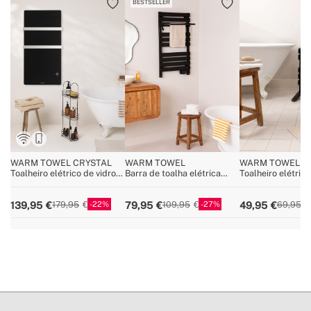
BESTSELLER
WARM TOWEL CRYSTAL
WARM TOWEL
WARM TOWEL MI
Toalheiro elétrico de vidro
Barra de toalha elétrica
Toalheiro elétric
com wi-fi 600W
para piso ou parede 500W
ou parede 150W
22
27
139,95
79,95
49,95
179,95
109,95
69,95