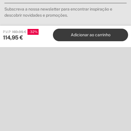
Subscreva a nossa newsletter para encontrar inspiração e
descobrir novidades e promoções.
P.V.P
169.95 €
32
Inscrever-me
Adicionar ao carrinho
114,95
€
Localização
Shipping to
Descarregue a nossa app