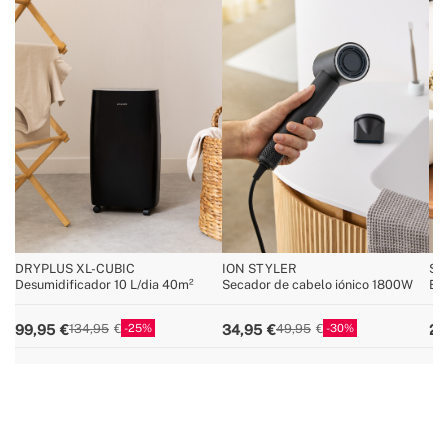
DRYPLUS XL-CUBIC
ION STYLER
SO
Desumidificador 10 L/dia 40m²
Secador de cabelo iónico 1800W
Esc
25
30
99,95
34,95
29
134,95
49,95